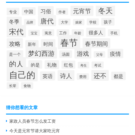
冬天
元宵节
习俗
中国
专业
作者
唐代
冬季
孩子
学校
大学
品牌
娘家
宋代
很多人
寓意
工作
年龄
手机
宝宝
春节
攻略
春节期间
时间
新年
梦幻西游
游戏
疫情
是一个
汤圆
父母
的人
的是
礼物
红包
考试
考生
自己的
还不
诗人
英语
都是
费用
长辈
食物
猜你想看的文章
家政人员春节怎么发工资
今天是元宵节请大家吃元宵