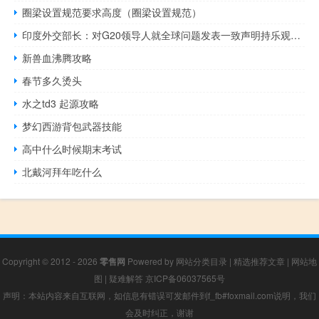
圈梁设置规范要求高度（圈梁设置规范）
印度外交部长：对G20领导人就全球问题发表一致声明持乐观态度
新兽血沸腾攻略
春节多久烫头
水之td3 起源攻略
梦幻西游背包武器技能
高中什么时候期末考试
北戴河拜年吃什么
Copyright © 2012 - 2026
零售网
Powered by
网站分类目录
|
精选推荐文章
|
网站地
图
|
疑难解答
京ICP备06037565号
声明：本站内容来自互联网，如信息有错误可发邮件到f_fb#foxmail.com说明，我们
会及时纠正，谢谢