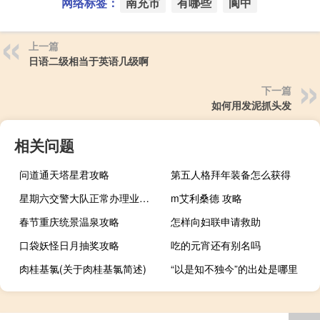
网络标签：
南充市
有哪些
阆中
上一篇
日语二级相当于英语几级啊
下一篇
如何用发泥抓头发
相关问题
问道通天塔星君攻略
第五人格拜年装备怎么获得
星期六交警大队正常办理业务吗
m艾利桑德 攻略
春节重庆统景温泉攻略
怎样向妇联申请救助
口袋妖怪日月抽奖攻略
吃的元宵还有别名吗
肉桂基氯(关于肉桂基氯简述)
“以是知不独今”的出处是哪里