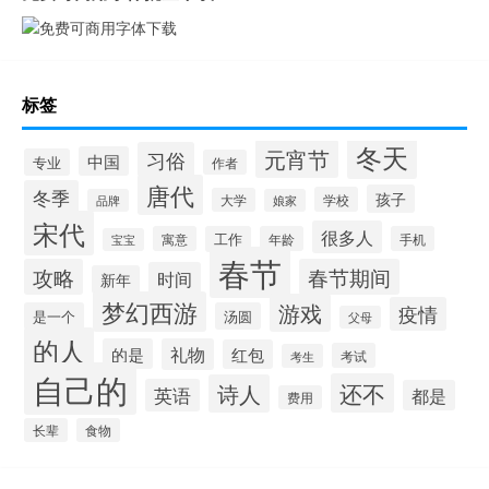
标签
冬天
元宵节
习俗
中国
专业
作者
唐代
冬季
孩子
学校
大学
品牌
娘家
宋代
很多人
寓意
工作
年龄
手机
宝宝
春节
攻略
春节期间
时间
新年
梦幻西游
游戏
疫情
是一个
汤圆
父母
的人
的是
礼物
红包
考试
考生
自己的
还不
诗人
英语
都是
费用
长辈
食物