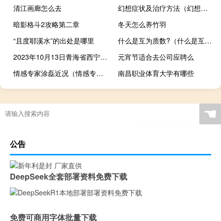
清江画廊怎么去
幻想症状及治疗方法（幻想症的表现怎么治疗）
暗影格斗2攻略第二章
冬天怎么养竹羽
“且度耶溪水”的出处是哪里
什么是互为质数?（什么是互为质数）
2023年10月13日青海省西宁市疫情大数据-今日/今天疫情全网搜索最新实时消息动态情况通知播报
元宵节适合去公司应聘么
情感专家涂磊近况（情感专家涂磊）
南昌职业体育大学有哪些
☚
公告
DeepSeek全套部署资料免费下载
免费可商用字体批量下载