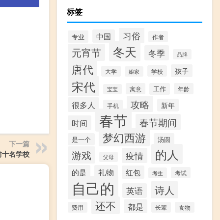
标签
习俗
中国
专业
作者
冬天
元宵节
冬季
品牌
唐代
孩子
学校
大学
娘家
宋代
寓意
工作
年龄
宝宝
攻略
很多人
新年
手机
春节
春节期间
时间
梦幻西游
是一个
汤圆
下一篇
的人
游戏
前十名学校
疫情
父母
的是
礼物
红包
考试
考生
自己的
诗人
英语
还不
都是
费用
长辈
食物