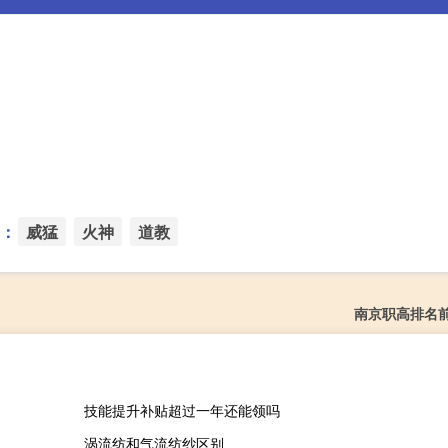
：
威猛
火神
道教
南京职高排名
技能提升补贴超过一年还能领吗
涡流纺和气流纺纱区别