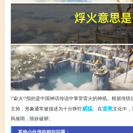
\"歘火\"指的是中国神话传说中掌管雷火的神祇。根据
威猛
道教
主帅，形象通常被描述为十分狰狞
。在
文化中，
风催雨，除妖破秽。
其他小伙伴的相似问题：