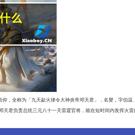
传统信仰，全称为「九天歘火律令大神炎帝邓天君」，名燮，字伯温
邓天君负责总统三元八十一天雷霆官将，能在短时间内发挥火雷