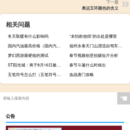
下一篇
奥运五环颜色的含义
相关问题
冬天取暖有什么影响吗
“未怕欺他得”的出处是哪里
国内汽油最高价格（国内汽油最低价）
福州永泰天门山漂流自驾车路线是怎么走 永泰天门山峡谷漂流
梦幻西游最硬核的测试
春节视频创意拍摄短片分析
ST阳光城：将于8月16日被深圳证券交易所摘牌
春节斗篷什么时候出
五笔符号怎么打（五笔符号大全）
血战唐门攻略
☚
公告