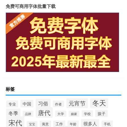
免费可商用字体批量下载
标签
冬天
元宵节
习俗
中国
专业
作者
唐代
冬季
孩子
学校
大学
品牌
娘家
宋代
很多人
寓意
工作
年龄
手机
宝宝