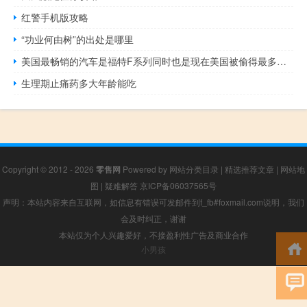
红警手机版攻略
“功业何由树”的出处是哪里
美国最畅销的汽车是福特F系列同时也是现在美国被偷得最多的汽车
生理期止痛药多大年龄能吃
Copyright © 2012 - 2026
零售网
Powered by
网站分类目录
|
精选推荐文章
|
网站地
图
|
疑难解答
京ICP备06037565号
声明：本站内容来自互联网，如信息有错误可发邮件到f_fb#foxmail.com说明，我们
会及时纠正，谢谢
本站仅为个人兴趣爱好，不接盈利性广告及商业合作
小男孩