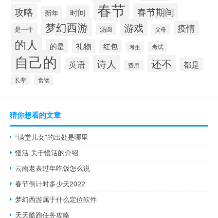
春节
攻略
春节期间
时间
新年
梦幻西游
游戏
疫情
是一个
汤圆
父母
的人
的是
礼物
红包
考试
考生
自己的
还不
诗人
英语
都是
费用
长辈
食物
猜你想看的文章
“满堂儿女”的出处是哪里
慢活 关于慢活的介绍
云南老表过年吃饭怎么说
春节倒计时多少天2022
梦幻西游属于什么定位软件
天天酷跑任务攻略