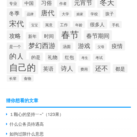
冬天
元宵节
习俗
中国
专业
作者
唐代
冬季
孩子
学校
大学
品牌
娘家
宋代
很多人
寓意
工作
年龄
手机
宝宝
春节
攻略
春节期间
时间
新年
梦幻西游
游戏
疫情
是一个
汤圆
父母
的人
的是
礼物
红包
考试
考生
自己的
还不
诗人
英语
都是
费用
长辈
食物
猜你想看的文章
１颗心的坚持︸~”（123果）
什么公务员待遇高
如驹过隙什么意思