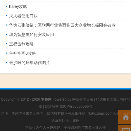
haley攻略
灭火器使用口诀
华为云张修征：互联网行业将面临四大企业增长极限突破点
华为智慧屏如何安装应用
王权击剑攻略
主神空间6攻略
最沙雕的拜年动作图片
Copyright © 2012 - 2026
零售网
Powered by
网站分类目录
|
精选推荐文章
|
网站地
图
|
疑难解答
京ICP备06037565号
声明：本站内容来自互联网，如信息有错误可发邮件到f_fb#foxmail.com说明，我们
会及时纠正，谢谢
本站仅为个人兴趣爱好，不接盈利性广告及商业合作