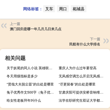
网络标签：
叉车
周口
柘城县
上一篇
澳门回归是哪一年几月几日来几点
下一篇
民航有什么大学排名
相关问题
关于妖尾的同人小说 英雄联盟同人小说
重庆人为什么过年要登高
冬天用煤指标是多少
无风感空调怎么开启无风感模式
“贤哉大夫脱尘嚣”的出处是哪里
“尽更留春”的出处是哪里
兔子优秀作文500字（兔子优化大师）
甘肃庆阳可提供安桥音响维修服务地址在哪
给女性老板拜年叫什么
法学在职研究生双证大学都有哪些在招生