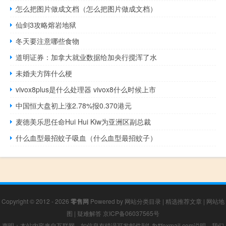
怎么把图片做成文档（怎么把图片做成文档）
仙剑3攻略熔岩地狱
冬天要注意哪些食物
道明证券：加拿大就业数据给加央行搅浑了水
未婚夫方阵什么梗
vivox8plus是什么处理器 vivox8什么时候上市
中国恒大盘初上涨2.78%报0.370港元
麦德美乐思任命Hui Hui Kiw为亚洲区副总裁
什么血型最招蚊子吸血（什么血型最招蚊子）
Copyright © 2012 - 2026
零售网
Powered by
网站分类目录
|
精选推荐文章
|
网站地
图
|
疑难解答
京ICP备06037565号
声明：本站内容来自互联网，如信息有错误可发邮件到f_fb#foxmail.com说明，我们