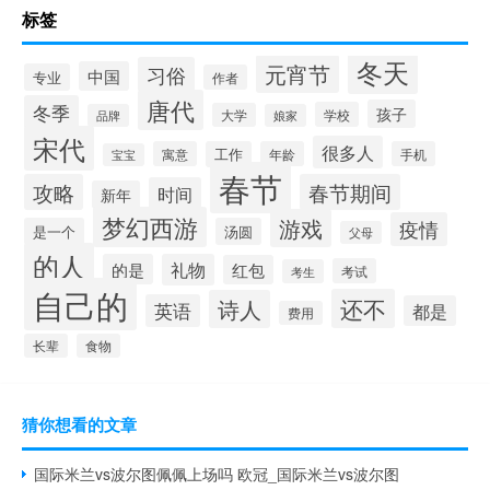
标签
冬天
元宵节
习俗
中国
专业
作者
唐代
冬季
孩子
学校
大学
品牌
娘家
宋代
很多人
寓意
工作
年龄
手机
宝宝
春节
攻略
春节期间
时间
新年
梦幻西游
游戏
疫情
是一个
汤圆
父母
的人
的是
礼物
红包
考试
考生
自己的
还不
诗人
英语
都是
费用
长辈
食物
猜你想看的文章
国际米兰vs波尔图佩佩上场吗 欧冠_国际米兰vs波尔图