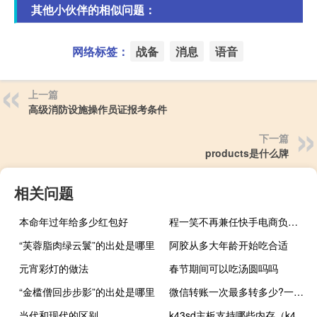
其他小伙伴的相似问题：
网络标签：
战备
消息
语音
上一篇
高级消防设施操作员证报考条件
下一篇
products是什么牌
相关问题
本命年过年给多少红包好
程一笑不再兼任快手电商负责人 由王剑伟接任
“芙蓉脂肉绿云鬟”的出处是哪里
阿胶从多大年龄开始吃合适
元宵彩灯的做法
春节期间可以吃汤圆吗吗
“金槛僧回步步影”的出处是哪里
微信转账一次最多转多少?一天能转几次?（微信转账一次最多转多少）
当代和现代的区别
k43sd主板支持哪些内存（k43sd）