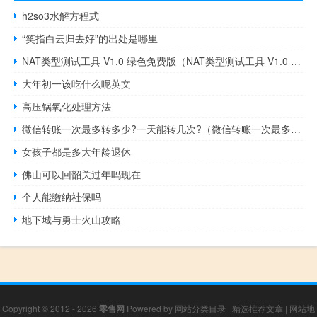
h2so3水解方程式
“笑指白云归去好”的出处是哪里
NAT类型测试工具 V1.0 绿色免费版（NAT类型测试工具 V1.0 绿色免费版功能简介）
大年初一该吃什么呢英文
高压锅氧化处理方法
微信转账一次最多转多少?一天能转几次?（微信转账一次最多转多少）
女孩子都是多大年龄退休
佛山可以回韶关过年吗现在
个人能缴纳社保吗
地下城与勇士火山攻略
Copyright © 2012 - 2026
零售网
Powered by
网站分类目录
|
精选推荐文章
|
网站地