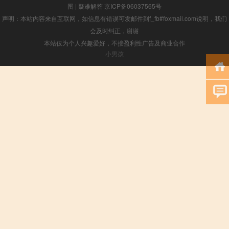
图
|
疑难解答
京ICP备06037565号
声明：本站内容来自互联网，如信息有错误可发邮件到f_fb#foxmail.com说明，我们
会及时纠正，谢谢
本站仅为个人兴趣爱好，不接盈利性广告及商业合作
小男孩