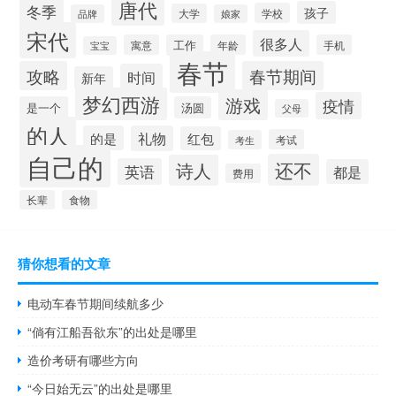
唐代
冬季
孩子
学校
大学
品牌
娘家
宋代
很多人
寓意
工作
年龄
手机
宝宝
春节
攻略
春节期间
时间
新年
梦幻西游
游戏
疫情
是一个
汤圆
父母
的人
的是
礼物
红包
考试
考生
自己的
还不
诗人
英语
都是
费用
长辈
食物
猜你想看的文章
电动车春节期间续航多少
“倘有江船吾欲东”的出处是哪里
造价考研有哪些方向
“今日始无云”的出处是哪里