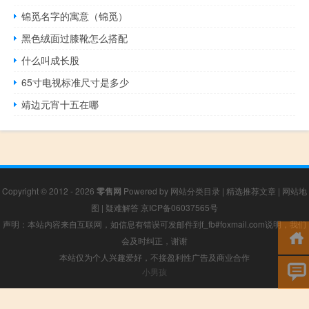
锦觅名字的寓意（锦觅）
黑色绒面过膝靴怎么搭配
什么叫成长股
65寸电视标准尺寸是多少
靖边元宵十五在哪
Copyright © 2012 - 2026
零售网
Powered by
网站分类目录
|
精选推荐文章
|
网站地
图
|
疑难解答
京ICP备06037565号
声明：本站内容来自互联网，如信息有错误可发邮件到f_fb#foxmail.com说明，我们
会及时纠正，谢谢
本站仅为个人兴趣爱好，不接盈利性广告及商业合作
小男孩