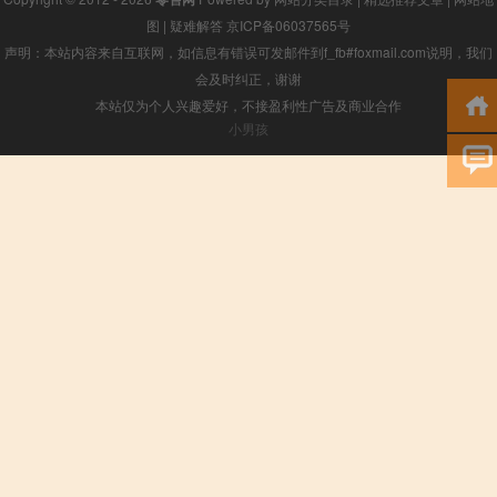
图
|
疑难解答
京ICP备06037565号
声明：本站内容来自互联网，如信息有错误可发邮件到f_fb#foxmail.com说明，我们
会及时纠正，谢谢
本站仅为个人兴趣爱好，不接盈利性广告及商业合作
小男孩