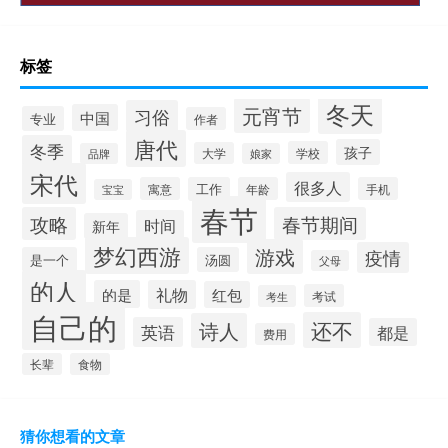
标签
冬天
元宵节
习俗
中国
专业
作者
唐代
冬季
孩子
学校
大学
品牌
娘家
宋代
很多人
寓意
工作
年龄
手机
宝宝
春节
攻略
春节期间
时间
新年
梦幻西游
游戏
疫情
是一个
汤圆
父母
的人
的是
礼物
红包
考试
考生
自己的
还不
诗人
英语
都是
费用
长辈
食物
猜你想看的文章