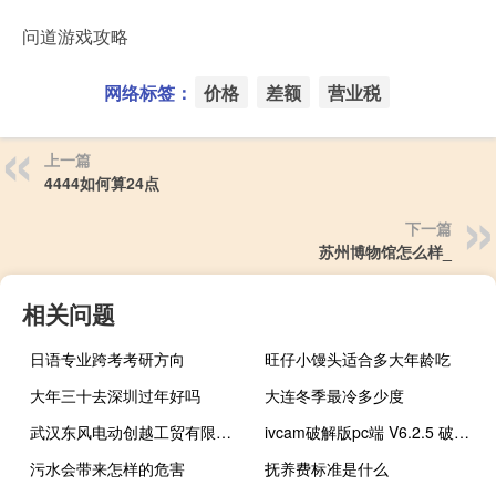
问道游戏攻略
网络标签：
价格
差额
营业税
上一篇
4444如何算24点
下一篇
苏州博物馆怎么样_
相关问题
日语专业跨考考研方向
旺仔小馒头适合多大年龄吃
大年三十去深圳过年好吗
大连冬季最冷多少度
武汉东风电动创越工贸有限公司原总经理孙臣、原运管部负责人李晖被查
ivcam破解版pc端 V6.2.5 破解注册版（ivcam破解版pc端 V6.2.5 破解注册版功能简介）
污水会带来怎样的危害
抚养费标准是什么