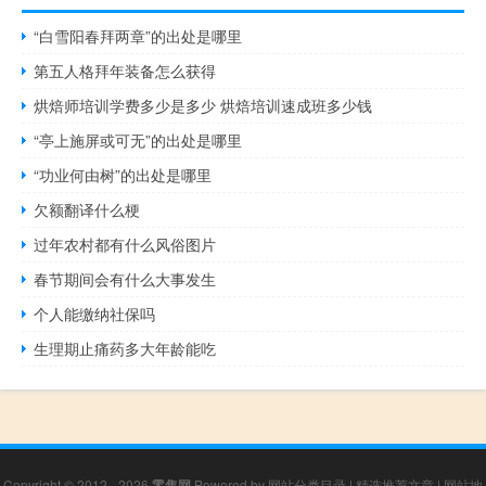
“白雪阳春拜两章”的出处是哪里
第五人格拜年装备怎么获得
烘焙师培训学费多少是多少 烘焙培训速成班多少钱
“亭上施屏或可无”的出处是哪里
“功业何由树”的出处是哪里
欠额翻译什么梗
过年农村都有什么风俗图片
春节期间会有什么大事发生
个人能缴纳社保吗
生理期止痛药多大年龄能吃
Copyright © 2012 - 2026
零售网
Powered by
网站分类目录
|
精选推荐文章
|
网站地