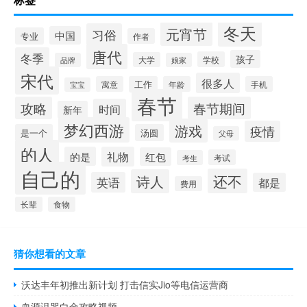
冬天
元宵节
习俗
中国
专业
作者
唐代
冬季
孩子
学校
大学
品牌
娘家
宋代
很多人
寓意
工作
年龄
手机
宝宝
春节
攻略
春节期间
时间
新年
梦幻西游
游戏
疫情
是一个
汤圆
父母
的人
的是
礼物
红包
考试
考生
自己的
还不
诗人
英语
都是
费用
长辈
食物
猜你想看的文章
沃达丰年初推出新计划 打击信实Jio等电信运营商
血源诅咒白金攻略视频