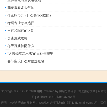
我要看看多大年龄
什么叫root（什么是root权限）
考研专业怎么选择
当代和现代的区别
灵迹游戏攻略
冬天裸腿裤配什么
“火云烧江江水沸”的出处是哪里
春节应该什么时候送红包
Copyright © 2012 - 2026
零售网
Powered by
网站分类目录
|
精选推荐文章
|
网站地
图
|
疑难解答
京ICP备06037565号
声明：本站内容来自互联网，如信息有错误可发邮件到f_fb#foxmail.com说明，我们