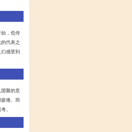
开始，也传
化的代表之
人们感受到
人团聚的意
和疲倦。而
思考。