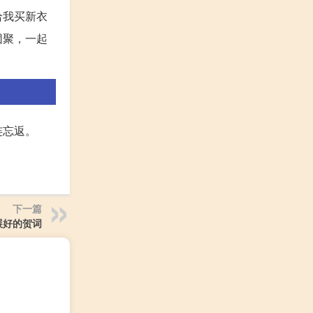
给我买新衣
团聚，一起
连忘返。
下一篇
展好的贺词