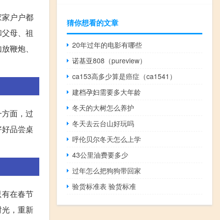
家家户户都
猜你想看的文章
和父母、祖
20年过年的电影有哪些
如放鞭炮、
诺基亚808（pureview）
ca153高多少算是癌症（ca1541）
建档孕妇需要多大年龄
冬天的大树怎么养护
一方面，过
冬天去云台山好玩吗
好好品尝桌
呼伦贝尔冬天怎么上学
43公里油费要多少
过年怎么把狗狗带回家
验货标准表 验货标准
只有在春节
时光，重新