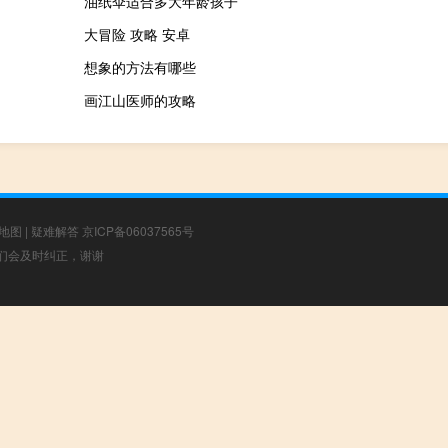
油纸伞适合多大年龄孩子
大冒险 攻略 安卓
想象的方法有哪些
画江山医师的攻略
地图
|
疑难解答
京ICP备06037565号
，我们会及时纠正，谢谢