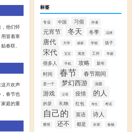
标签
习俗
中国
专业
作者
途，他们怀
冬天
元宵节
冬季
品牌
，用冒着寒
唐代
孩子
学校
大学
娘家
、贴春联、
宋代
寓意
工作
年龄
宝宝
攻略
很多人
新年
手机
春节
春节期间
时间
梦幻西游
是一个
汤圆
在这片欢声
的人
游戏
疫情
外，春节也
父母
的是
礼物
了家庭的重
红包
考试
考生
自己的
诗人
英语
还不
都是
费用
长辈
食物