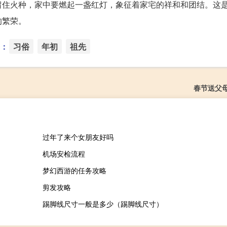
留住火种，家中要燃起一盏红灯，象征着家宅的祥和和团结。这
的繁荣。
：
习俗
年初
祖先
春节送父
过年了来个女朋友好吗
机场安检流程
梦幻西游的任务攻略
剪发攻略
踢脚线尺寸一般是多少（踢脚线尺寸）