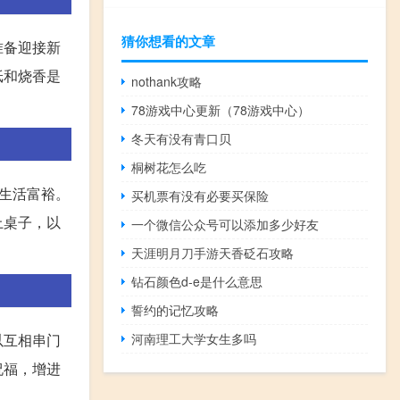
猜你想看的文章
准备迎接新
纸和烧香是
nothank攻略
78游戏中心更新（78游戏中心）
冬天有没有青口贝
桐树花怎么吃
生活富裕。
买机票有没有必要买保险
上桌子，以
一个微信公众号可以添加多少好友
天涯明月刀手游天香砭石攻略
钻石颜色d-e是什么意思
誓约的记忆攻略
河南理工大学女生多吗
以互相串门
祝福，增进