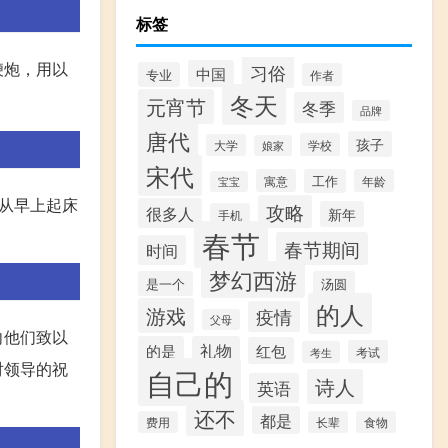
标签
鞭炮，用以
习俗
中国
专业
作者
冬天
元宵节
冬季
品牌
唐代
孩子
学校
大学
娘家
宋代
寓意
工作
年龄
宝宝
从早上起床
攻略
很多人
新年
手机
春节
春节期间
时间
梦幻西游
是一个
汤圆
的人
游戏
疫情
父母
向他们致以
的是
礼物
红包
考试
考生
对领导的祝
自己的
诗人
英语
还不
都是
费用
长辈
食物