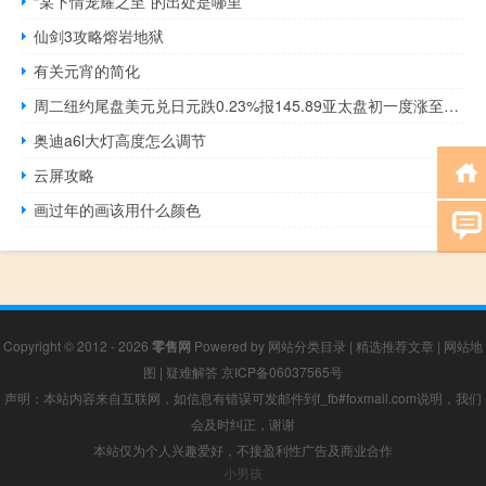
“某下情宠耀之至”的出处是哪里
仙剑3攻略熔岩地狱
有关元宵的简化
周二纽约尾盘美元兑日元跌0.23%报145.89亚太盘初一度涨至日高146.40随后震荡下行于欧市早盘跌至日低145.50
奥迪a6l大灯高度怎么调节
云屏攻略
画过年的画该用什么颜色
Copyright © 2012 - 2026
零售网
Powered by
网站分类目录
|
精选推荐文章
|
网站地
图
|
疑难解答
京ICP备06037565号
声明：本站内容来自互联网，如信息有错误可发邮件到f_fb#foxmail.com说明，我们
会及时纠正，谢谢
本站仅为个人兴趣爱好，不接盈利性广告及商业合作
小男孩