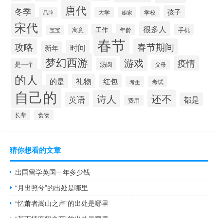
唐代
冬季
孩子
学校
大学
品牌
娘家
宋代
很多人
寓意
工作
年龄
手机
宝宝
春节
攻略
春节期间
时间
新年
梦幻西游
游戏
疫情
是一个
汤圆
父母
的人
的是
礼物
红包
考试
考生
自己的
还不
诗人
英语
都是
费用
长辈
食物
猜你想看的文章
出国留学英国一年多少钱
“月出照兮”的出处是哪里
“忆萧者嵩山之卢”的出处是哪里