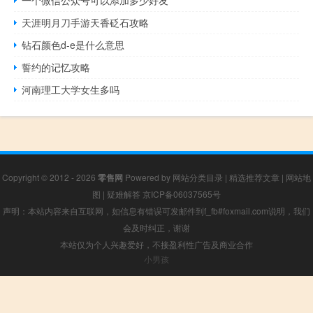
天涯明月刀手游天香砭石攻略
钻石颜色d-e是什么意思
誓约的记忆攻略
河南理工大学女生多吗
Copyright © 2012 - 2026
零售网
Powered by
网站分类目录
|
精选推荐文章
|
网站地
图
|
疑难解答
京ICP备06037565号
声明：本站内容来自互联网，如信息有错误可发邮件到f_fb#foxmail.com说明，我们
会及时纠正，谢谢
本站仅为个人兴趣爱好，不接盈利性广告及商业合作
小男孩