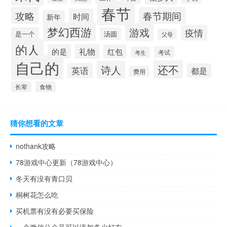
春节
攻略
春节期间
时间
新年
梦幻西游
游戏
疫情
是一个
汤圆
父母
的人
的是
礼物
红包
考试
考生
自己的
还不
诗人
英语
都是
费用
长辈
食物
猜你想看的文章
nothank攻略
78游戏中心更新（78游戏中心）
冬天有没有青口贝
桐树花怎么吃
买机票有没有必要买保险
一个微信公众号可以添加多少好友