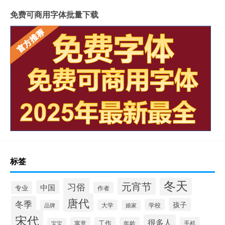
免费可商用字体批量下载
标签
冬天
元宵节
习俗
中国
专业
作者
唐代
冬季
孩子
学校
大学
品牌
娘家
宋代
很多人
寓意
工作
年龄
手机
宝宝