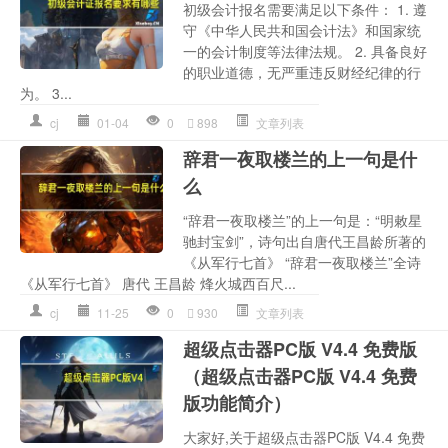
初级会计报名需要满足以下条件： 1. 遵
守《中华人民共和国会计法》和国家统
一的会计制度等法律法规。 2. 具备良好
的职业道德，无严重违反财经纪律的行
为。 3...
cj
01-04
0
898
文章列表
辞君一夜取楼兰的上一句是什
么
“辞君一夜取楼兰”的上一句是：“明敕星
驰封宝剑”，诗句出自唐代王昌龄所著的
《从军行七首》 “辞君一夜取楼兰”全诗
《从军行七首》 唐代 王昌龄 烽火城西百尺...
cj
11-25
0
930
文章列表
超级点击器PC版 V4.4 免费版
（超级点击器PC版 V4.4 免费
版功能简介）
大家好,关于超级点击器PC版 V4.4 免费