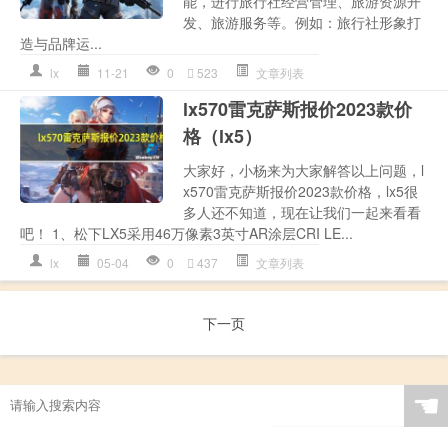
能，进行旅行社经营管理、旅游资源开
发、旅游服务等。例如：旅行社形象打
造与品牌运...
lx
11-21
0
523
文章列表
lx570雷克萨斯报价2023款价
格（lx5）
大家好，小杨来为大家解答以上问题，l
x570雷克萨斯报价2023款价格，lx5很
多人还不知道，现在让我们一起来看看
吧！ 1、松下LX5采用46万像素3英寸AR涂层CRI LE...
lx
05-04
0
437
文章列表
下一页
☚