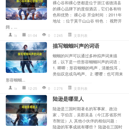
裸心谷和裸心堡都是位于浙江省德清县
的裸心品牌下的度假酒店，它们各有特
色和优势： 裸心谷 开业时间 ：2011年
地址 ：位于莫干山山谷 特色 ： 视野开
阔，...
lx
01-04
0
245
文章列表
描写蝈蝈叫声的词语
蝈蝈的叫声可以通过多种拟声词来描
述，以下是一些形容蝈蝈叫声的词语：
1. 唧唧：形容蝈蝈的鸣声，清脆悦耳，
类似叹息或鸟鸣声。 2. 嘤嘤：也可用来
形容蝈蝈...
lx
12-25
0
276
文章列表
陆逊是哪里人
陆逊是三国时期著名的军事家、政治
家，字伯言，吴郡吴县（今江苏省苏州
市附近）人 其他小伙伴的相似问题：
陆逊的军事成就有哪些？ 陆逊在三国时