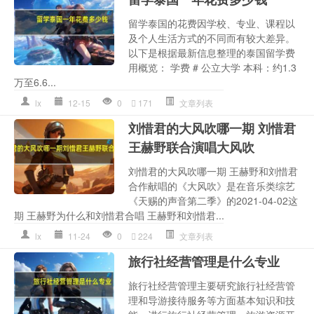
留学泰国的花费因学校、专业、课程以
及个人生活方式的不同而有较大差异。
以下是根据最新信息整理的泰国留学费
用概览： 学费 # 公立大学 本科：约1.3
万至6.6...
lx
12-15
0
171
文章列表
刘惜君的大风吹哪一期 刘惜君
王赫野联合演唱大风吹
刘惜君的大风吹哪一期 王赫野和刘惜君
合作献唱的《大风吹》是在音乐类综艺
《天赐的声音第二季》的2021-04-02这
期 王赫野为什么和刘惜君合唱 王赫野和刘惜君...
lx
11-24
0
224
文章列表
旅行社经营管理是什么专业
旅行社经营管理主要研究旅行社经营管
理和导游接待服务等方面基本知识和技