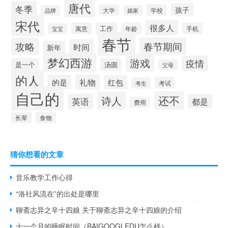
唐代
冬季
孩子
学校
大学
品牌
娘家
宋代
很多人
寓意
工作
年龄
手机
宝宝
春节
攻略
春节期间
时间
新年
梦幻西游
游戏
疫情
是一个
汤圆
父母
的人
的是
礼物
红包
考试
考生
自己的
还不
诗人
英语
都是
费用
长辈
食物
猜你想看的文章
音乐教学工作心得
“洛社风流在”的出处是哪里
聊斋志异之辛十四娘 关于聊斋志异之辛十四娘的介绍
十一个月的睡眠时间（BAIGOOGLEDU怎么样）