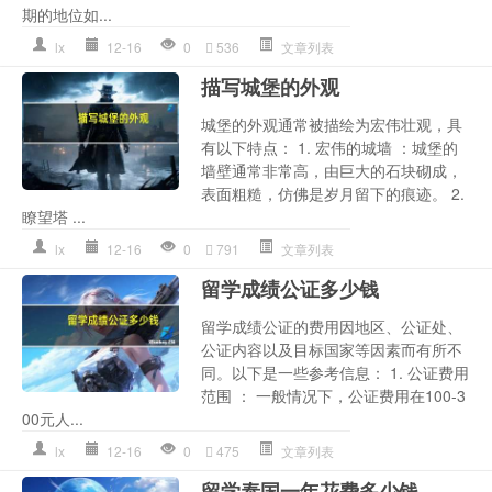
期的地位如...
lx
12-16
0
536
文章列表
描写城堡的外观
城堡的外观通常被描绘为宏伟壮观，具
有以下特点： 1. 宏伟的城墙 ：城堡的
墙壁通常非常高，由巨大的石块砌成，
表面粗糙，仿佛是岁月留下的痕迹。 2.
瞭望塔 ...
lx
12-16
0
791
文章列表
留学成绩公证多少钱
留学成绩公证的费用因地区、公证处、
公证内容以及目标国家等因素而有所不
同。以下是一些参考信息： 1. 公证费用
范围 ： 一般情况下，公证费用在100-3
00元人...
lx
12-16
0
475
文章列表
留学泰国一年花费多少钱