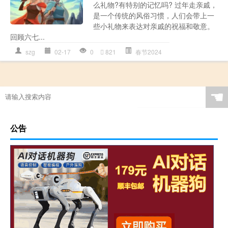
么礼物?有特别的记忆吗? 过年走亲戚，
是一个传统的风俗习惯，人们会带上一
些小礼物来表达对亲戚的祝福和敬意。
回顾六七...
szg
02-17
0
821
春节2024
☚
公告