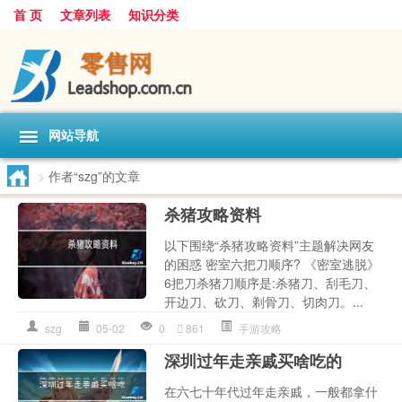
首 页
文章列表
知识分类
网站导航
>
作者“szg”的文章
杀猪攻略资料
以下围绕“杀猪攻略资料”主题解决网友
的困惑 密室六把刀顺序? 《密室逃脱》
6把刀杀猪刀顺序是:杀猪刀、刮毛刀、
开边刀、砍刀、剃骨刀、切肉刀。...
szg
05-02
0
861
手游攻略
深圳过年走亲戚买啥吃的
在六七十年代过年走亲戚，一般都拿什