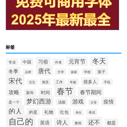
标签
冬天
元宵节
习俗
中国
专业
作者
唐代
冬季
孩子
学校
大学
品牌
娘家
宋代
很多人
寓意
工作
年龄
手机
宝宝
春节
攻略
春节期间
时间
新年
梦幻西游
游戏
疫情
是一个
汤圆
父母
的人
的是
礼物
红包
考试
考生
自己的
还不
诗人
英语
都是
费用