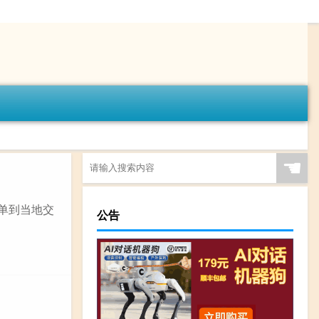
☚
罚单到当地交
公告