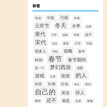
标签
习俗
中国
专业
作者
冬天
元宵节
冬季
品牌
唐代
孩子
学校
大学
娘家
宋代
寓意
工作
年龄
宝宝
攻略
很多人
新年
手机
春节
春节期间
时间
梦幻西游
是一个
汤圆
的人
游戏
疫情
父母
的是
礼物
红包
考试
考生
自己的
诗人
英语
还不
都是
费用
长辈
食物