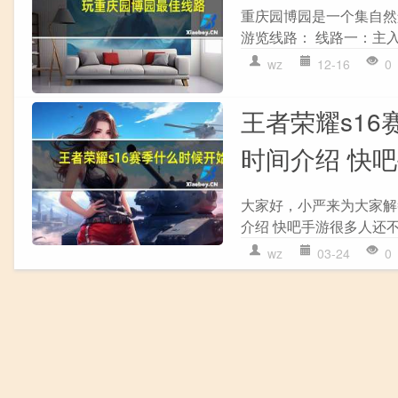
重庆园博园是一个集自然
游览线路： 线路一：主入口游
wz
12-16
0
王者荣耀s16
时间介绍 快
大家好，小严来为大家解
介绍 快吧手游很多人还不
wz
03-24
0