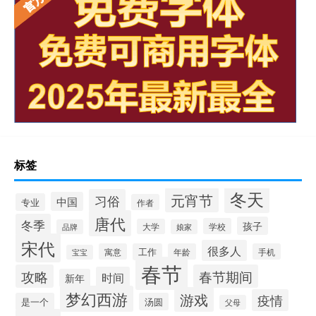
标签
冬天
元宵节
习俗
中国
专业
作者
唐代
冬季
孩子
学校
大学
品牌
娘家
宋代
很多人
寓意
工作
年龄
手机
宝宝
春节
攻略
春节期间
时间
新年
梦幻西游
游戏
疫情
是一个
汤圆
父母