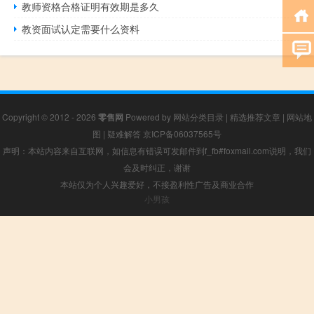
教师资格合格证明有效期是多久
教资面试认定需要什么资料
Copyright © 2012 - 2026
零售网
Powered by
网站分类目录
|
精选推荐文章
|
网站地
图
|
疑难解答
京ICP备06037565号
声明：本站内容来自互联网，如信息有错误可发邮件到f_fb#foxmail.com说明，我们
会及时纠正，谢谢
本站仅为个人兴趣爱好，不接盈利性广告及商业合作
小男孩