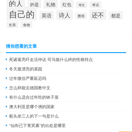
的人
的是
礼物
红包
考试
考生
自己的
还不
诗人
英语
都是
费用
长辈
食物
猜你想看的文章
死诸葛亮吓走活仲达 司马懿什么样的性格特点
冬天最漂亮的菜园
过年微信严重延迟吗
怎么样能去德国教中文
有什么适合过年吃的钵子菜
澳大利亚是哪个洲的国家
船头坐三人的下一句是什么
“仙衔已下青冥裹”的出处是哪里