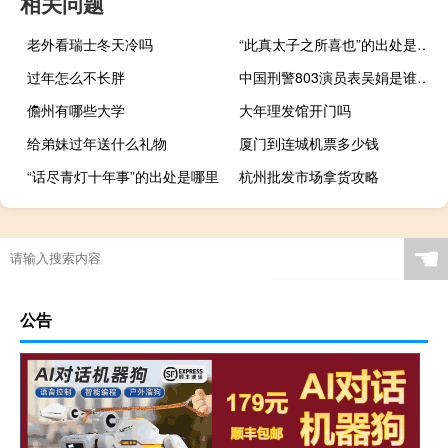
相关问题
老外看瑞士冬天冷吗
“此真太子之所喜也”的出处是哪里
过年怎么不长胖
中国刑警803演员表吴娟是谁（中国刑警803演员表）
儋州有哪些大学
大年理发馆开门吗
给弟妹过年送什么礼物
厦门到连城机票多少钱
“话尽青灯十年事”的出处是哪里
杭州批发市场拿货攻略
☚
公告