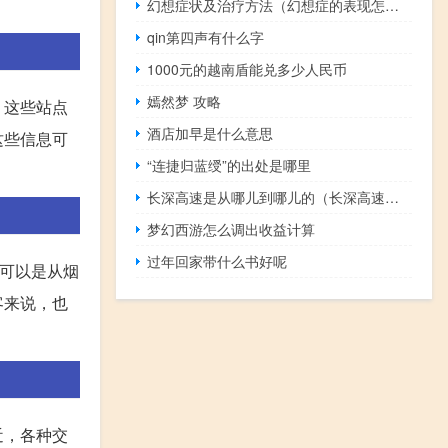
幻想症状及治疗方法（幻想症的表现怎么治疗）
qin第四声有什么字
1000元的越南盾能兑多少人民币
嫣然梦 攻略
。这些站点
酒店加早是什么意思
这些信息可
“连捷归蓝绶”的出处是哪里
长深高速是从哪儿到哪儿的（长深高速是哪里到哪里）
梦幻西游怎么调出收益计算
过年回家带什么书好呢
案可以是从烟
客来说，也
近，各种交