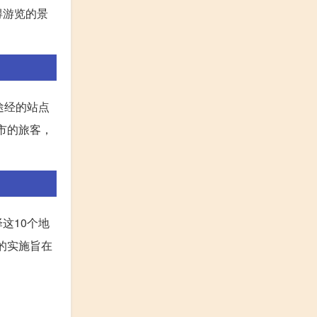
得游览的景
途经的站点
市的旅客，
这10个地
的实施旨在