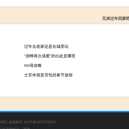
兄弟过年回家
过年去老家还是在城里玩
“游蜂将次成蜜”的出处是哪里
mc母攻略
士官休假是否包括春节放假
地图
|
疑难解答
京ICP备06037565号
，我们会及时纠正，谢谢