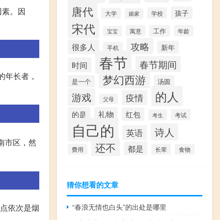
唐代
因素。因
孩子
学校
大学
娘家
宋代
寓意
工作
年龄
宝宝
攻略
很多人
新年
手机
春节
春节期间
时间
的年长者，
梦幻西游
是一个
汤圆
。
的人
游戏
疫情
父母
的是
礼物
红包
考试
考生
自己的
诗人
英语
南市区，然
还不
都是
费用
长辈
食物
猜你想看的文章
“春浪无情也白头”的出处是哪里
站点依次是烟