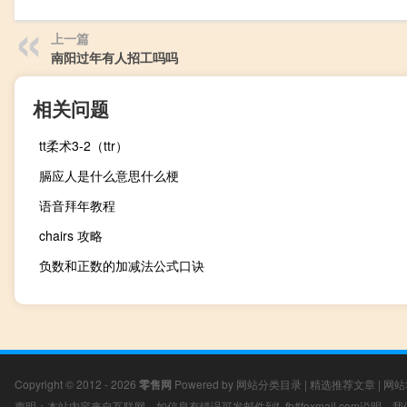
上一篇
南阳过年有人招工吗吗
相关问题
tt柔术3-2（ttr）
膈应人是什么意思什么梗
语音拜年教程
chairs 攻略
负数和正数的加减法公式口诀
Copyright © 2012 - 2026
零售网
Powered by
网站分类目录
|
精选推荐文章
|
网站
声明：本站内容来自互联网，如信息有错误可发邮件到f_fb#foxmail.com说明