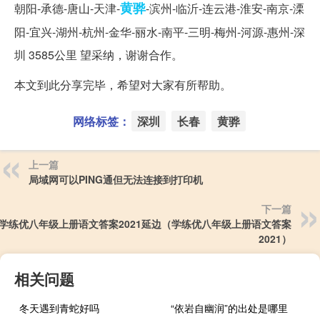
黄骅
朝阳-承德-唐山-天津-
-滨州-临沂-连云港-淮安-南京-溧
阳-宜兴-湖州-杭州-金华-丽水-南平-三明-梅州-河源-惠州-深
圳 3585公里 望采纳，谢谢合作。
本文到此分享完毕，希望对大家有所帮助。
网络标签：
深圳
长春
黄骅
上一篇
局域网可以PING通但无法连接到打印机
下一篇
学练优八年级上册语文答案2021延边（学练优八年级上册语文答案
2021）
相关问题
冬天遇到青蛇好吗
“依岩自幽润”的出处是哪里