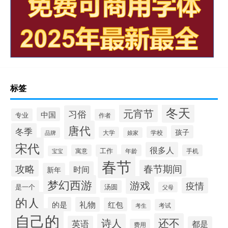
标签
冬天
元宵节
习俗
中国
专业
作者
唐代
冬季
孩子
学校
大学
品牌
娘家
宋代
很多人
寓意
工作
年龄
手机
宝宝
春节
攻略
春节期间
时间
新年
梦幻西游
游戏
疫情
是一个
汤圆
父母
的人
的是
礼物
红包
考试
考生
自己的
还不
诗人
英语
都是
费用