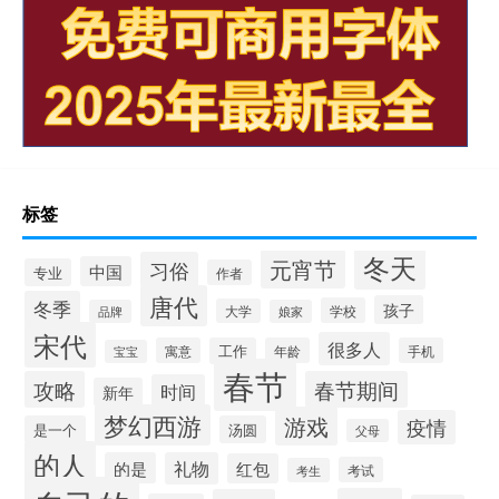
标签
冬天
元宵节
习俗
中国
专业
作者
唐代
冬季
孩子
学校
大学
品牌
娘家
宋代
很多人
寓意
工作
年龄
手机
宝宝
春节
攻略
春节期间
时间
新年
梦幻西游
游戏
疫情
是一个
汤圆
父母
的人
的是
礼物
红包
考试
考生