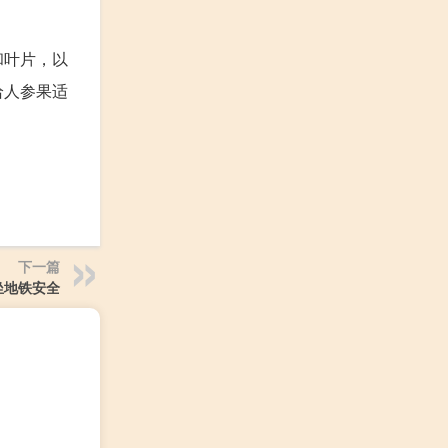
和叶片，以
给人参果适
下一篇
坐地铁安全