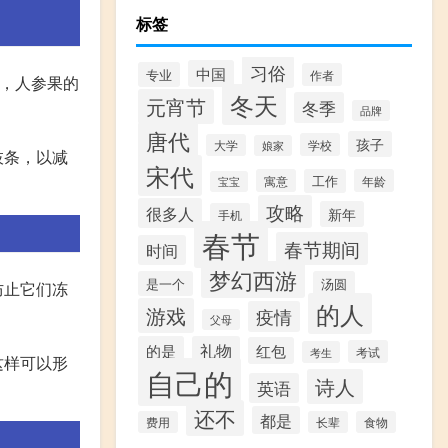
标签
习俗
中国
专业
作者
后，人参果的
冬天
元宵节
冬季
品牌
唐代
孩子
学校
大学
娘家
枝条，以减
宋代
寓意
工作
年龄
宝宝
攻略
很多人
新年
手机
春节
春节期间
时间
梦幻西游
是一个
汤圆
防止它们冻
的人
游戏
疫情
父母
的是
礼物
红包
考试
考生
这样可以形
自己的
诗人
英语
。
还不
都是
费用
长辈
食物