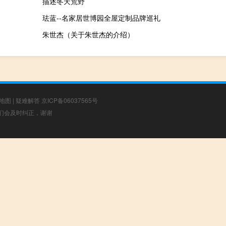
描述冬天荒野
珐蓝--名家居世博园全屋定制品牌巡礼
朱世杰（关于朱世杰的介绍）
地图
|
疑难解答
京ICP备06037565号
，我们会及时纠正，谢谢