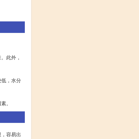
量。此外，
较低，水分
因素。
限，容易出