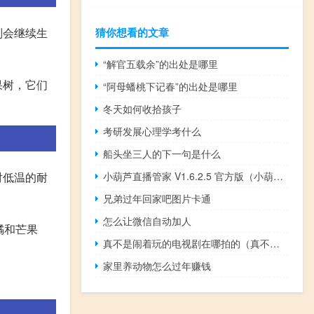
猜你想看的文章
则会继续生
“解官五载余”的出处是哪里
果树，它们
“阿母蟠桃下记春”的出处是哪里
冬天如何收拾孩子
考研发展心理学考什么
船头坐三人的下一句是什么
小葫芦直播管家 V1.6.2.5 官方版（小葫芦直播管家 V1.6.2.5 官方版功能简介）
对低温的耐
兄弟过年回家吧图片卡通
怎么让微信自动加人
橘和芒果
真不是闹着玩的电视剧在哪拍的（真不是闹着玩的电视剧）
家里养动物怎么过年赚钱