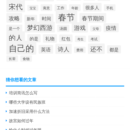
宋代
很多人
寓意
工作
年龄
手机
宝宝
春节
攻略
春节期间
时间
新年
梦幻西游
游戏
疫情
是一个
汤圆
父母
的人
的是
礼物
红包
考试
考生
自己的
还不
诗人
英语
都是
费用
长辈
食物
猜你想看的文章
培训简讯怎么写
哪些大学设有民族班
加速折旧采用什么方法
故宫如何过年
给什么时候过年呀