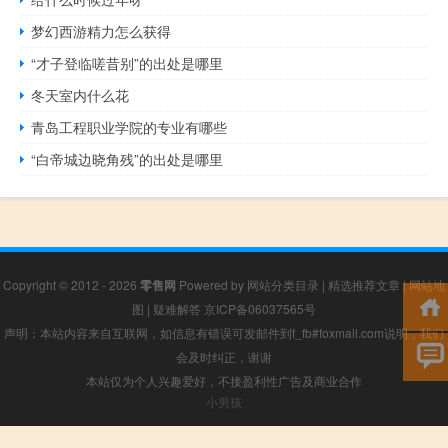
梦幻西游精力怎么获得
“才子登临嗟昔别”的出处是哪里
冬天室内什么花
青岛工程职业学院的专业有哪些
“白帝城边晓角残”的出处是哪里
Copyright © 2012 - 2026
零售网
Powered by
网站分类目录
|
精选推荐文章
|
网站地
图
|
疑难解答
京ICP备06037565号
声明：本站内容来自互联网，如信息有错误可发邮件到f_fb#foxmail.com说明，我们
会及时纠正，谢谢
本站仅为个人兴趣爱好，不接盈利性广告及商业合作
小男孩