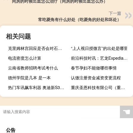
同房的时候出血怎么治疗（同房的时候出血怎么办）
下一篇
常吃菱角有什么好处（吃菱角的好处和坏处）
相关问题
克里姆林宫回应是否会对石油公司采取任何行政措施以应对油价上涨问题：将与这些公司展开合作
“上人视日授微言”的出处是哪里
电流密度怎么计算
前沿科技时讯：艺龙Expedia宣布扩大合作协议
云南省教师招聘考试考什么
春节孕妇不能做哪些事情
德州学院是几本 是一本
认缴注册资金减资变更流程
热门车讯飙车利器 奥迪新S3黑色性能版亮相
重庆圣恩科技有限公司（重庆圣矢网络科技有限公司简介）
☚
公告