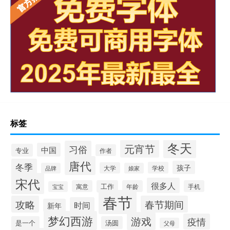
标签
冬天
元宵节
习俗
中国
专业
作者
唐代
冬季
孩子
学校
大学
品牌
娘家
宋代
很多人
寓意
工作
年龄
手机
宝宝
春节
攻略
春节期间
时间
新年
梦幻西游
游戏
疫情
是一个
汤圆
父母