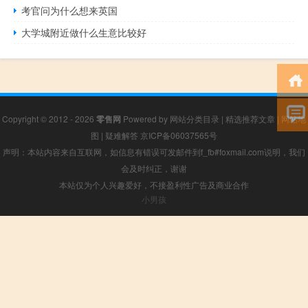
考官问为什么想来英国
大学城附近做什么生意比较好
Copyright © 2012 - 2026
零售网
Powered by
网站分类目录
|
精选推荐文章
|
网站地
图
|
疑难解答
京ICP备06037565号
声明：本站内容来自互联网，如信息有错误可发邮件到f_fb#foxmail.com说明，我们
会及时纠正，谢谢
本站仅为个人兴趣爱好，不接盈利性广告及商业合作
小男孩