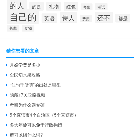
的人
的是
礼物
红包
考试
考生
自己的
还不
诗人
英语
都是
费用
长辈
食物
猜你想看的文章
月嫂学费是多少
全民切水果攻略
“佳句千所嗔”的出处是哪里
隐藏17关攻略视频
考研为什么选专硕
5个直辖市4个自治区（5个直辖市）
多大年龄可以免于行政拘留
蘑可以组什么词?