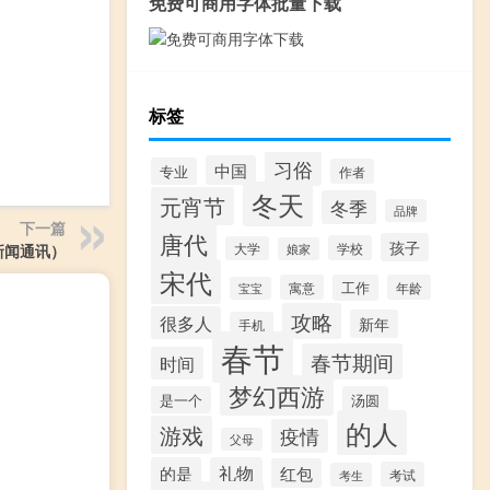
免费可商用字体批量下载
标签
习俗
中国
专业
作者
冬天
元宵节
冬季
品牌
下一篇
唐代
孩子
学校
新闻通讯）
大学
娘家
宋代
寓意
工作
年龄
宝宝
攻略
很多人
新年
手机
春节
春节期间
时间
梦幻西游
是一个
汤圆
的人
游戏
疫情
父母
的是
礼物
红包
考试
考生