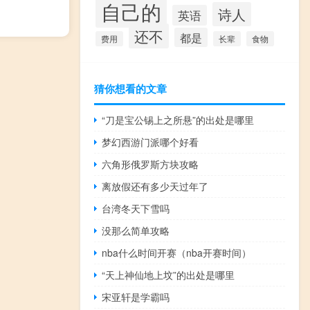
自己的
诗人
英语
还不
都是
费用
长辈
食物
猜你想看的文章
“刀是宝公锡上之所悬”的出处是哪里
梦幻西游门派哪个好看
六角形俄罗斯方块攻略
离放假还有多少天过年了
台湾冬天下雪吗
没那么简单攻略
nba什么时间开赛（nba开赛时间）
“天上神仙地上坟”的出处是哪里
宋亚轩是学霸吗