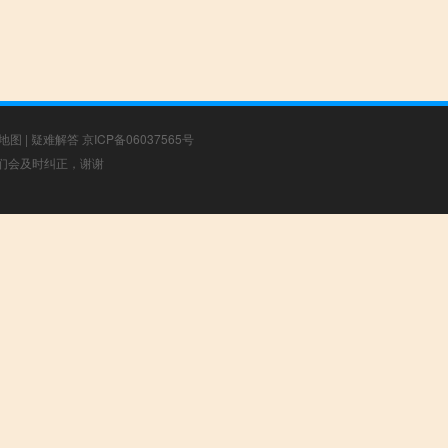
地图
|
疑难解答
京ICP备06037565号
，我们会及时纠正，谢谢