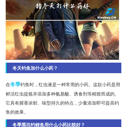
冬天钓鱼加什么小药？
冬季
在
钓鱼时，红虫液是一种常用的小药。这款小药是用
鲜活红虫提炼并添加多种氨基酸、诱食剂等精致而成的。
它具有腥香浓郁、味型持久的特点，少量添加即可提高钓
鱼的效果。
冬季黑坑钓鲤鱼用什么小药比较好？