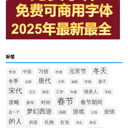
标签
冬天
元宵节
习俗
中国
专业
作者
唐代
冬季
孩子
学校
大学
品牌
娘家
宋代
很多人
寓意
工作
年龄
手机
宝宝
春节
攻略
春节期间
时间
新年
梦幻西游
游戏
疫情
是一个
汤圆
父母
的人
的是
礼物
红包
考试
考生