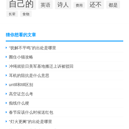
自己的
还不
诗人
英语
都是
费用
长辈
食物
猜你想看的文章
“犹解不平鸣”的出处是哪里
圈住小猫攻略
冲绳就驻日美军基地搬迁上诉被驳回
耳机的阻抗是什么意思
untill和till区别
高空证怎么考
痴线什么梗
春节应该什么时候送红包
“灯火更阑”的出处是哪里