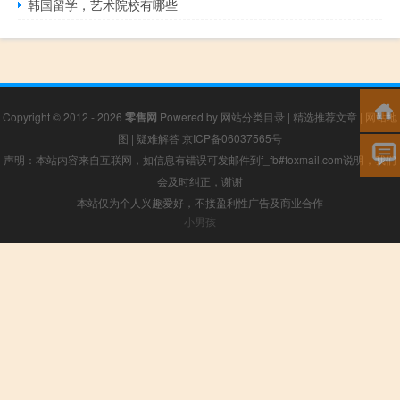
韩国留学，艺术院校有哪些
Copyright © 2012 - 2026
零售网
Powered by
网站分类目录
|
精选推荐文章
|
网站地
图
|
疑难解答
京ICP备06037565号
声明：本站内容来自互联网，如信息有错误可发邮件到f_fb#foxmail.com说明，我们
会及时纠正，谢谢
本站仅为个人兴趣爱好，不接盈利性广告及商业合作
小男孩