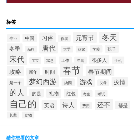
标签
冬天
元宵节
习俗
中国
专业
作者
唐代
冬季
孩子
学校
大学
品牌
娘家
宋代
很多人
寓意
工作
年龄
手机
宝宝
春节
攻略
春节期间
时间
新年
梦幻西游
游戏
疫情
是一个
汤圆
父母
的人
的是
礼物
红包
考试
考生
自己的
还不
诗人
英语
都是
费用
长辈
食物
猜你想看的文章