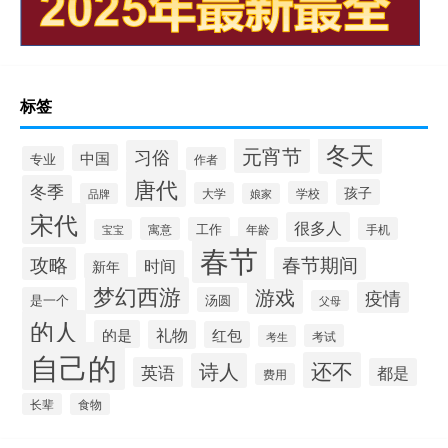
标签
冬天
元宵节
习俗
中国
专业
作者
唐代
冬季
孩子
学校
大学
品牌
娘家
宋代
很多人
寓意
工作
年龄
手机
宝宝
春节
攻略
春节期间
时间
新年
梦幻西游
游戏
疫情
是一个
汤圆
父母
的人
的是
礼物
红包
考试
考生
自己的
还不
诗人
英语
都是
费用
长辈
食物