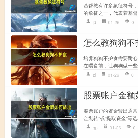
基督教有许多象征符号，
的象征之一，代表着基督
jd
01-26
0
怎么教狗狗不
培养狗狗不护食需要耐心
在喂食前，让狗狗做一些
zl
01-26
0
股票账户金额
股票账户的资金转出通常有
金划转”或“提取资金”等
gp
01-26
0