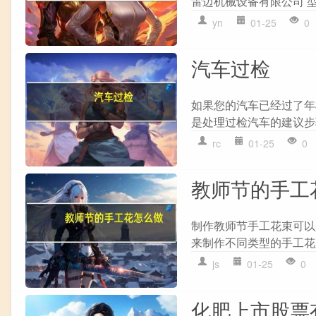
雷迈机械设备有限公司 型号 
yn
01-25
0
汽车过检
如果您的汽车已经过了年
是处理过检汽车的建议步骤：
rc
01-25
0
教师节的手工
制作教师节手工花束可以
来制作不同类型的手工花束：
js
01-25
0
化肥上市股票