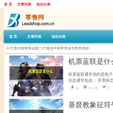
首 页
文章列表
知识分类
首 页
文章列表
知识分类
✉
打造中国零售业新门户!推动中国零售业与世界同步!
机票蓝联是什
机票蓝联通常指的是电子
信息通常包括： 开票状态 
jp
01-26
0
基督教象征符