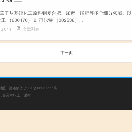
盖了从基础化工原料到复合肥、尿素、磷肥等多个细分领域。以
（600470） 2. 司尔特 （002538）...
844
文章列表
下一页
地图
|
疑难解答
京ICP备06037565号
，我们会及时纠正，谢谢