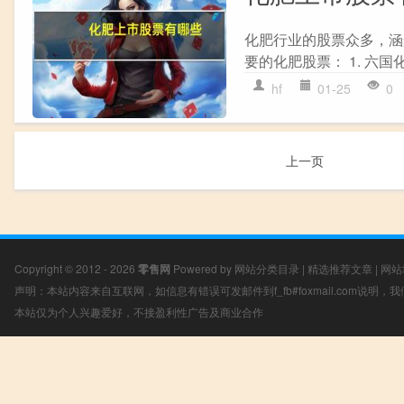
化肥行业的股票众多，涵
要的化肥股票： 1. 六国化工 
hf
01-25
0
上一页
Copyright © 2012 - 2026
零售网
Powered by
网站分类目录
|
精选推荐文章
|
网站
声明：本站内容来自互联网，如信息有错误可发邮件到f_fb#foxmail.com说明
本站仅为个人兴趣爱好，不接盈利性广告及商业合作