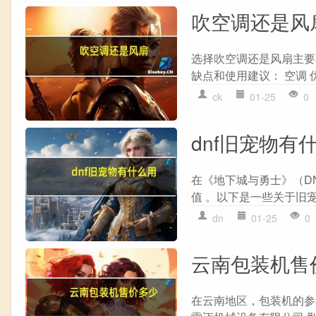
吹空调还是风
选择吹空调还是风扇主要
缺点和使用建议： 空调 优
ck
01-25
0
dnf旧宠物有
在《地下城与勇士》（D
值 。以下是一些关于旧宠物
dn
01-25
0
云南包装机售
在云南地区，包装机的参考价