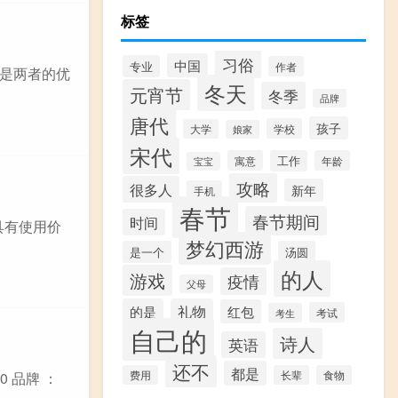
标签
习俗
中国
专业
作者
是两者的优
冬天
元宵节
冬季
品牌
唐代
孩子
学校
大学
娘家
宋代
寓意
工作
年龄
宝宝
攻略
很多人
新年
手机
春节
春节期间
时间
具有使用价
梦幻西游
是一个
汤圆
的人
游戏
疫情
父母
的是
礼物
红包
考试
考生
自己的
诗人
英语
还不
都是
费用
长辈
食物
 品牌 ：