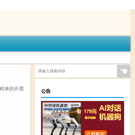
☚
程单的开票
公告