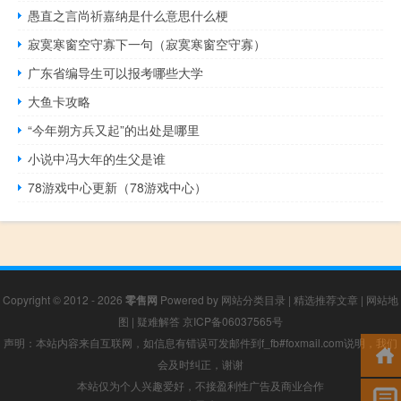
愚直之言尚祈嘉纳是什么意思什么梗
寂寞寒窗空守寡下一句（寂寞寒窗空守寡）
广东省编导生可以报考哪些大学
大鱼卡攻略
“今年朔方兵又起”的出处是哪里
小说中冯大年的生父是谁
78游戏中心更新（78游戏中心）
Copyright © 2012 - 2026
零售网
Powered by
网站分类目录
|
精选推荐文章
|
网站地
图
|
疑难解答
京ICP备06037565号
声明：本站内容来自互联网，如信息有错误可发邮件到f_fb#foxmail.com说明，我们
会及时纠正，谢谢
本站仅为个人兴趣爱好，不接盈利性广告及商业合作