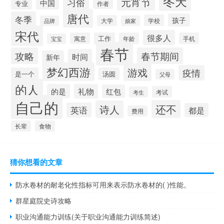
冬天
元宵节
习俗
中国
专业
作者
唐代
冬季
孩子
学校
大学
品牌
娘家
宋代
很多人
寓意
工作
年龄
手机
宝宝
春节
攻略
春节期间
时间
新年
梦幻西游
游戏
疫情
是一个
汤圆
父母
的人
的是
礼物
红包
考试
考生
自己的
还不
诗人
英语
都是
费用
长辈
食物
猜你想看的文章
防水卷材的耐老化性指标可用来表示防水卷材的( )性能。
群星庭院史诗攻略
职业沟通能力训练(关于职业沟通能力训练简述)