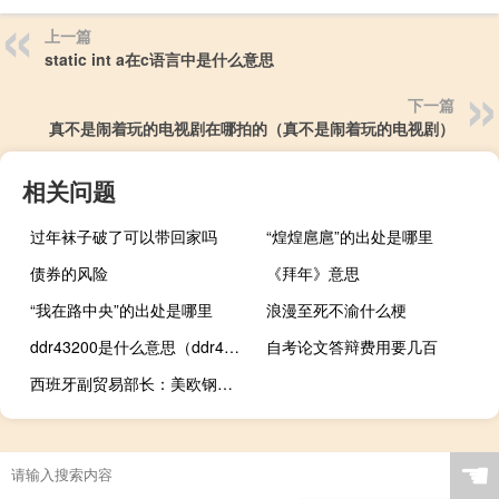
上一篇
static int a在c语言中是什么意思
下一篇
真不是闹着玩的电视剧在哪拍的（真不是闹着玩的电视剧）
相关问题
过年袜子破了可以带回家吗
“煌煌扈扈”的出处是哪里
债券的风险
《拜年》意思
“我在路中央”的出处是哪里
浪漫至死不渝什么梗
ddr43200是什么意思（ddr4是什么意思）
自考论文答辩费用要几百
西班牙副贸易部长：美欧钢铁协议将在年底前达成
☚