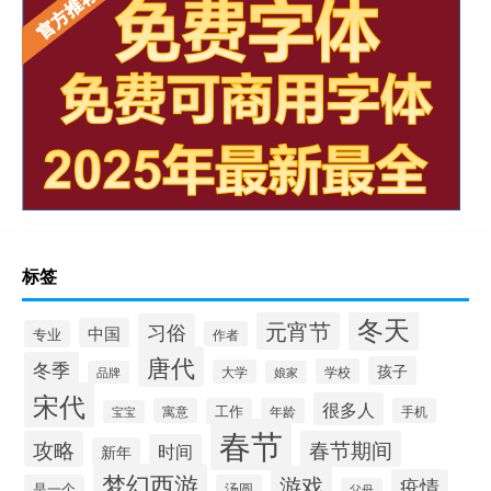
标签
冬天
元宵节
习俗
中国
专业
作者
唐代
冬季
孩子
学校
大学
品牌
娘家
宋代
很多人
寓意
工作
年龄
手机
宝宝
春节
攻略
春节期间
时间
新年
梦幻西游
游戏
疫情
是一个
汤圆
父母