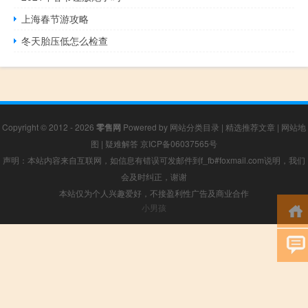
上海春节游攻略
冬天胎压低怎么检查
Copyright © 2012 - 2026
零售网
Powered by
网站分类目录
|
精选推荐文章
|
网站地
图
|
疑难解答
京ICP备06037565号
声明：本站内容来自互联网，如信息有错误可发邮件到f_fb#foxmail.com说明，我们
会及时纠正，谢谢
本站仅为个人兴趣爱好，不接盈利性广告及商业合作
小男孩