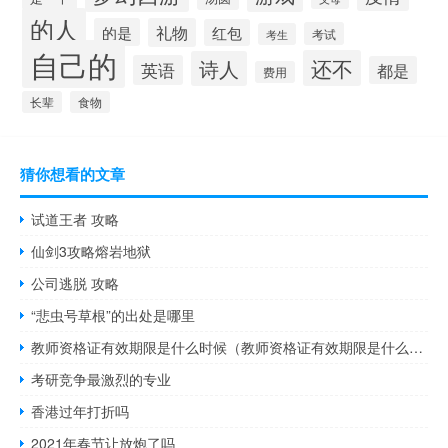
的人
的是
礼物
红包
考试
考生
自己的
还不
诗人
英语
都是
费用
长辈
食物
猜你想看的文章
试道王者 攻略
仙剑3攻略熔岩地狱
公司逃脱 攻略
“悲虫号草根”的出处是哪里
教师资格证有效期限是什么时候（教师资格证有效期限是什么意思）
考研竞争最激烈的专业
香港过年打折吗
2021年春节让放炮了吗