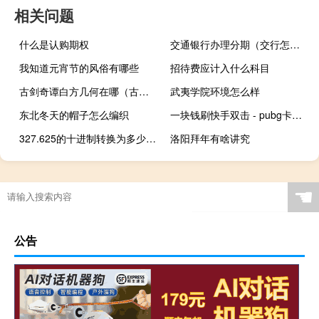
相关问题
什么是认购期权
交通银行办理分期（交行怎么申请分期付款）
我知道元宵节的风俗有哪些
招待费应计入什么科目
古剑奇谭白方几何在哪（古剑奇谭白方几何）
武夷学院环境怎么样
东北冬天的帽子怎么编织
一块钱刷快手双击 - pubg卡网24小时自助下单
327.625的十进制转换为多少二进制（与八进制数16.327等值的二进制数是）
洛阳拜年有啥讲究
☚
公告