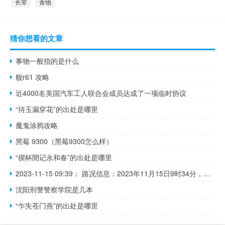
长辈
食物
猜你想看的文章
事物一般指的是什么
舰r61 攻略
近4000名美国汽车工人联合会成员达成了一项临时协议
“待玉漏穿花”的出处是哪里
魔鬼涂鸦攻略
黑莓 9300（黑莓9300怎么样）
“禊杯閒记永和春”的出处是哪里
2023-11-15 09:39： 路况信息：2023年11月15日9时34分，沪昆高速醴潭段芷钱桥收费站附近以西K1022处东往西因一辆客车故障占用应急车道，目前交警正在现场处理，途经车辆需谨慎慢行。Sa85Za ​​​
沈阳刑警警察学院是几本
“乍失苍门燕”的出处是哪里