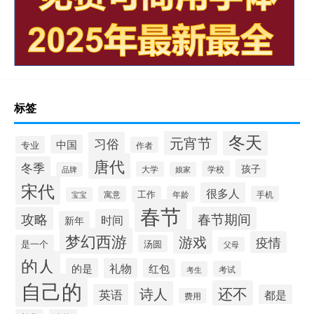
标签
冬天
元宵节
习俗
中国
专业
作者
唐代
冬季
孩子
学校
大学
品牌
娘家
宋代
很多人
寓意
工作
年龄
手机
宝宝
春节
攻略
春节期间
时间
新年
梦幻西游
游戏
疫情
是一个
汤圆
父母
的人
的是
礼物
红包
考试
考生
自己的
还不
诗人
英语
都是
费用