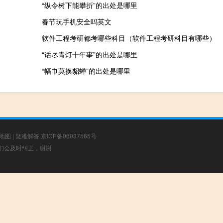
“纵令树下能攀折”的出处是哪里
春节玩手机安全吗英文
软件工程考研都考哪些科目（软件工程考研科目有哪些）
“话尽青灯十年事”的出处是哪里
“幅巾莫换貂蝉”的出处是哪里
地图
|
疑难解答
京ICP备06037565号
，我们会及时纠正，谢谢