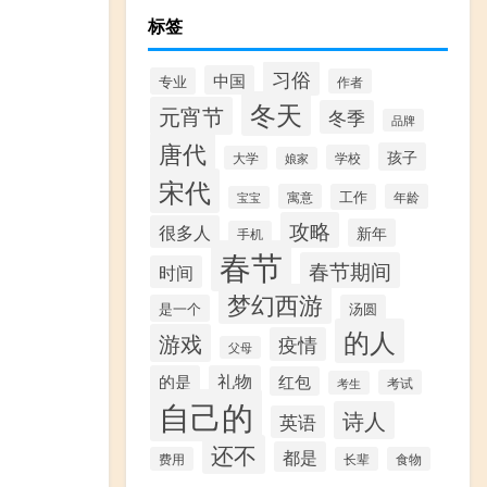
标签
习俗
中国
专业
作者
冬天
元宵节
冬季
品牌
唐代
孩子
学校
大学
娘家
宋代
寓意
工作
年龄
宝宝
攻略
很多人
新年
手机
春节
春节期间
时间
梦幻西游
是一个
汤圆
的人
游戏
疫情
父母
的是
礼物
红包
考试
考生
自己的
诗人
英语
还不
都是
费用
长辈
食物