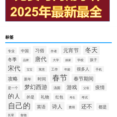
标签
冬天
元宵节
习俗
中国
专业
作者
唐代
冬季
孩子
学校
大学
品牌
娘家
宋代
很多人
寓意
工作
年龄
手机
宝宝
春节
攻略
春节期间
时间
新年
梦幻西游
游戏
疫情
是一个
汤圆
父母
的人
的是
礼物
红包
考试
考生
自己的
还不
诗人
英语
都是
费用
长辈
食物