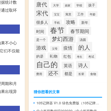
根据统计数
唐代
孩子
学校
大学
娘家
要通过取环
宋代
寓意
工作
年龄
宝宝
攻略
很多人
新年
手机
春节
春节期间
时间
梦幻西游
是一个
汤圆
如果不小心
的人
游戏
疫情
父母
，它们不仅能
的是
礼物
红包
考试
考生
自己的
诗人
英语
还不
都是
费用
长辈
食物
理周期和月
如果出现异
猜你想看的文章
105记牌器 V1.0 绿色免费版（105记牌器 V1.0 绿色免费版功能简介）
中小板指数代码003030（中小板指数代码）