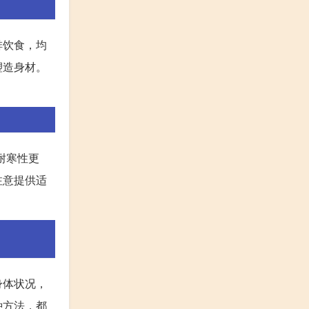
排饮食，均
塑造身材。
耐寒性更
注意提供适
身体状况，
种方法，都