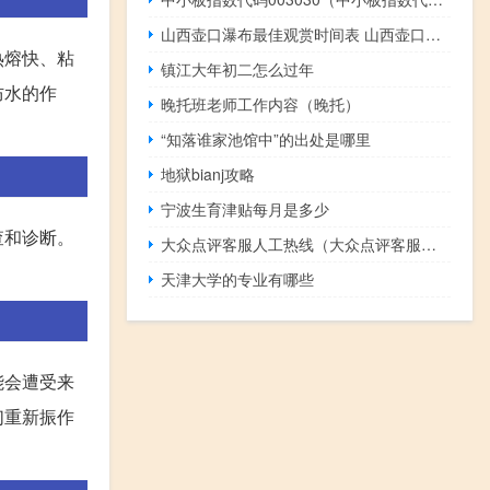
山西壶口瀑布最佳观赏时间表 山西壶口瀑布最佳观赏时间
热熔快、粘
镇江大年初二怎么过年
防水的作
晚托班老师工作内容（晚托）
“知落谁家池馆中”的出处是哪里
地狱bianj攻略
宁波生育津贴每月是多少
查和诊断。
大众点评客服人工热线（大众点评客服电话人工服务）
天津大学的专业有哪些
能会遭受来
们重新振作