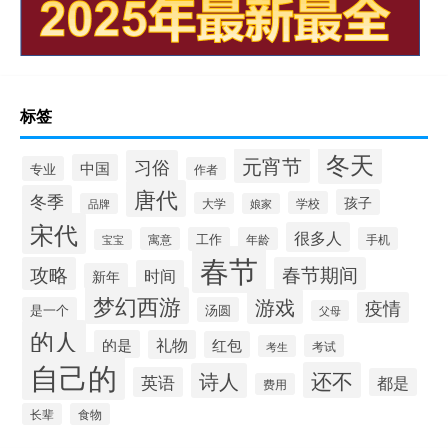
标签
冬天
元宵节
习俗
中国
专业
作者
唐代
冬季
孩子
学校
大学
品牌
娘家
宋代
很多人
寓意
工作
年龄
手机
宝宝
春节
攻略
春节期间
时间
新年
梦幻西游
游戏
疫情
是一个
汤圆
父母
的人
的是
礼物
红包
考试
考生
自己的
还不
诗人
英语
都是
费用
长辈
食物