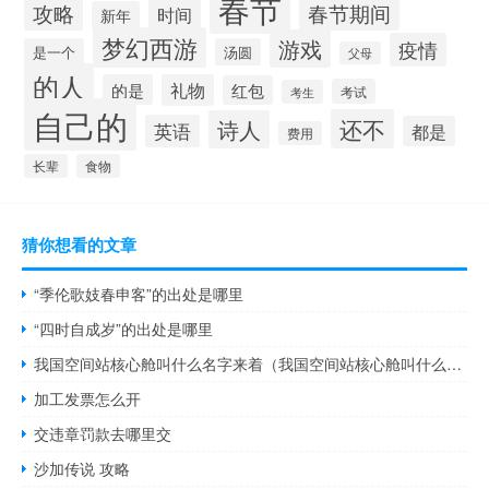
春节
攻略
春节期间
时间
新年
梦幻西游
游戏
疫情
是一个
汤圆
父母
的人
的是
礼物
红包
考试
考生
自己的
还不
诗人
英语
都是
费用
长辈
食物
猜你想看的文章
“季伦歌妓春申客”的出处是哪里
“四时自成岁”的出处是哪里
我国空间站核心舱叫什么名字来着（我国空间站核心舱叫什么名字）
加工发票怎么开
交违章罚款去哪里交
沙加传说 攻略