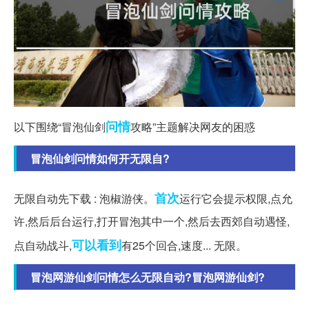
问情
以下围绕“冒泡仙剑
攻略”主题解决网友的困惑
冒泡仙剑问情如何开无限自?
首次
无限自动先下载 : 泡椒游侠。
运行它会提示权限,点允
许,然后后台运行,打开冒泡其中一个,然后去西郊自动遇怪,
可以看到
点自动战斗,
有25个回合,速度... 无限。
冒泡网游仙剑问情怎么无限自动?冒泡网游仙剑?