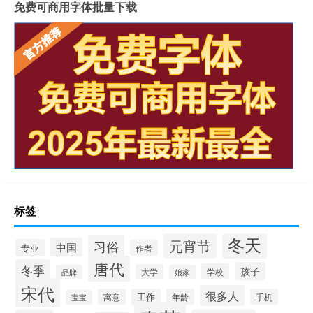
免费可商用字体批量下载
标签
冬天
元宵节
习俗
中国
专业
作者
唐代
冬季
孩子
学校
大学
品牌
娘家
宋代
很多人
寓意
工作
年龄
手机
宝宝