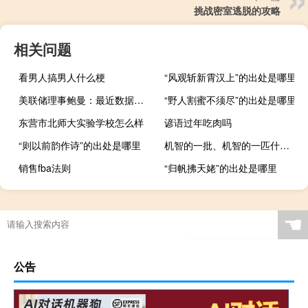
挑战密室逃脱的攻略
相关问题
看男人搞男人什么梗
“风观斩新霄汉上”的出处是哪里
美联储理事鲍曼：最近数据修订的频率和范围增加了经济预测的复杂性
“野人割蜜不须尽”的出处是哪里
东营市北师大实验学校怎么样
谚语过年吃肉吗
“则以前韵作诗”的出处是哪里
机智的一批、机智的一匹什么梗？机智的一批、机智的一匹是什么意思什么梗
销售fba法则
“归帆拂天姥”的出处是哪里
☚
公告