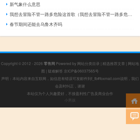
新气象什么意思
我想去冒险不管一路多危险这首歌（我想去冒险不管一路多危险）
春节期间还能去乌鲁木齐吗
Copyright © 2012 - 2026
零售网
Powered by
网站分类目录
|
精选推荐文章
|
网站地
图
|
疑难解答
京ICP备06037565号
声明：本站内容来自互联网，如信息有错误可发邮件到f_fb#foxmail.com说明，我们
会及时纠正，谢谢
本站仅为个人兴趣爱好，不接盈利性广告及商业合作
小男孩