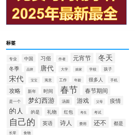
标签
冬天
元宵节
习俗
中国
专业
作者
唐代
冬季
孩子
学校
大学
品牌
娘家
宋代
很多人
寓意
工作
年龄
手机
宝宝
春节
攻略
春节期间
时间
新年
梦幻西游
游戏
疫情
是一个
汤圆
父母
的人
的是
礼物
红包
考试
考生
自己的
还不
诗人
英语
都是
费用
长辈
食物