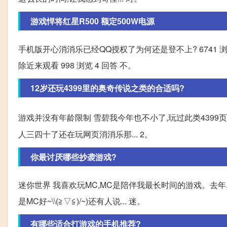
游戏悍将红星R500 额定500W电源
手机版开心消消乐已经QQ授权了为何还是登不上? 6741 浏览 7
除近来观看 998 浏览 4 回答 不。
12岁还玩4399里的奥奇传说之类的合适吗?
游戏并没有年龄限制 雪碧我今年也不小了,玩过此类4399
人三四十了还在玩网页消消乐那... 2。
你最讨厌哪些抄袭游戏?
迷你世界 我喜欢玩MC,MC是陪伴我最长时间的游戏。去年
是MC好~\\(≧▽≦)/~)还有人说... 迷。
有哪些适合打游戏的手机推荐?