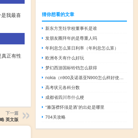
猜你想看的文章
个是我最喜
新东方烹饪学校董事长是谁
发朋友圈拜年的是尊重人吗
年利息怎么算日利率（年利息怎么算）
是真正有性
欧洲冬天有什么好玩
梦幻西游国标铃铛怎么获得
nokia（n900及诺基亚N900怎么样好使吗）
高考状元各科分数
成都省四川市什么梗
“滌荡襟怀须是酒”的出处是哪里
下一篇
704关攻略
略 英文版