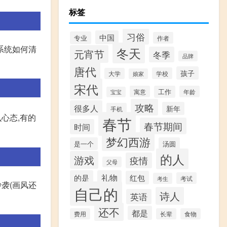
标签
习俗
中国
专业
作者
视系统如何清
冬天
元宵节
冬季
品牌
唐代
孩子
学校
大学
娘家
宋代
寓意
工作
年龄
宝宝
攻略
很多人
新年
手机
心态,有的
春节
春节期间
时间
梦幻西游
是一个
汤圆
的人
游戏
疫情
父母
的是
礼物
红包
考试
考生
袭(画风还
自己的
诗人
英语
还不
都是
费用
长辈
食物