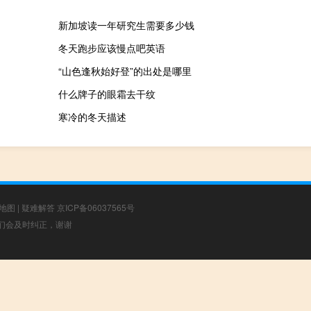
新加坡读一年研究生需要多少钱
冬天跑步应该慢点吧英语
“山色逢秋始好登”的出处是哪里
什么牌子的眼霜去干纹
寒冷的冬天描述
地图
|
疑难解答
京ICP备06037565号
，我们会及时纠正，谢谢