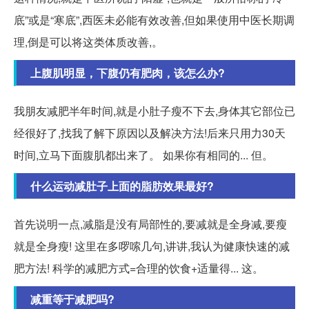
底”或是“寒底”,西医未必能有效改善,但如果使用中医长期调
理,倒是可以将这类体质改善,。
上腹肌明显，下腹仍有肥肉，该怎么办?
我朋友减肥半年时间,就是小肚子瘦不下去,身体其它部位已
经很好了,找我了解下原因以及解决方法!后来只用力30天
时间,立马下面腹肌都出来了。 如果你有相同的... 但。
什么运动减肚子上面的脂肪效果最好?
首先说明一点,减脂是没有局部性的,要减就是全身减,要瘦
就是全身瘦! 这里在多啰嗦几句,讲讲,我认为健康快速的减
肥方法! 科学的减肥方式=合理的饮食+适量得... 这。
减重等于减肥吗?