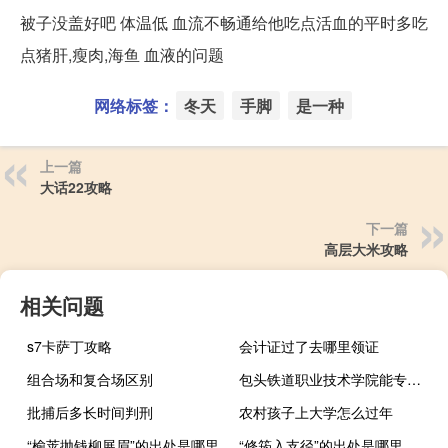
被子没盖好吧 体温低 血流不畅通给他吃点活血的平时多吃
点猪肝,瘦肉,海鱼 血液的问题
网络标签：
冬天
手脚
是一种
上一篇
大话22攻略
下一篇
高层大米攻略
相关问题
s7卡萨丁攻略
会计证过了去哪里领证
组合场和复合场区别
包头铁道职业技术学院能专升本吗
批捕后多长时间判刑
农村孩子上大学怎么过年
“榆荚抛钱柳展眉”的出处是哪里
“修筠入支径”的出处是哪里