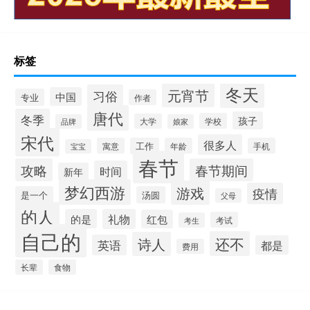
标签
冬天
元宵节
习俗
中国
专业
作者
唐代
冬季
孩子
学校
大学
品牌
娘家
宋代
很多人
寓意
工作
年龄
手机
宝宝
春节
攻略
春节期间
时间
新年
梦幻西游
游戏
疫情
是一个
汤圆
父母
的人
的是
礼物
红包
考试
考生
自己的
还不
诗人
英语
都是
费用
长辈
食物