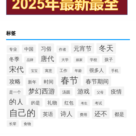
标签
冬天
元宵节
习俗
中国
专业
作者
唐代
冬季
孩子
学校
大学
品牌
娘家
宋代
很多人
寓意
工作
年龄
手机
宝宝
春节
攻略
春节期间
时间
新年
梦幻西游
游戏
疫情
是一个
汤圆
父母
的人
的是
礼物
红包
考试
考生
自己的
还不
诗人
英语
都是
费用
长辈
食物