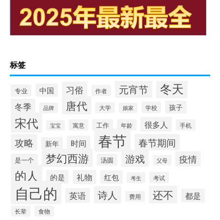
标签
冬天
元宵节
习俗
中国
专业
作者
唐代
冬季
孩子
学校
大学
品牌
娘家
宋代
很多人
寓意
工作
年龄
手机
宝宝
春节
攻略
春节期间
时间
新年
梦幻西游
游戏
疫情
是一个
汤圆
父母
的人
的是
礼物
红包
考试
考生
自己的
还不
诗人
英语
都是
费用
长辈
食物