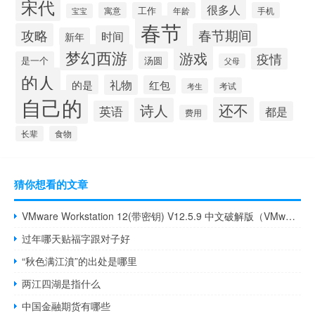
宋代
很多人
寓意
工作
年龄
手机
宝宝
春节
攻略
春节期间
时间
新年
梦幻西游
游戏
疫情
是一个
汤圆
父母
的人
的是
礼物
红包
考试
考生
自己的
还不
诗人
英语
都是
费用
长辈
食物
猜你想看的文章
VMware Workstation 12(带密钥) V12.5.9 中文破解版（VMware Workstation 12(带密钥) V12.5.9 中文破解版功能简介）
过年哪天贴福字跟对子好
“秋色满江濆”的出处是哪里
两江四湖是指什么
中国金融期货有哪些