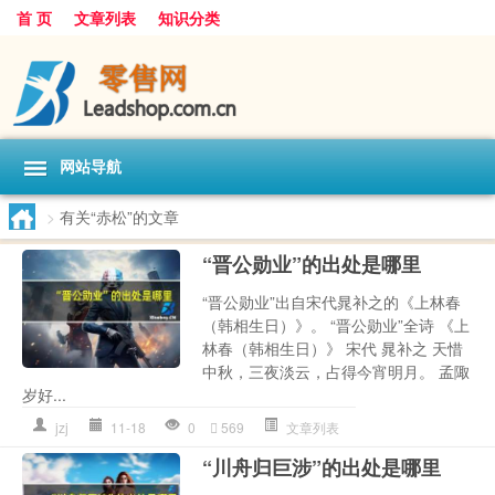
首 页
文章列表
知识分类
网站导航
>
有关“赤松”的文章
“晋公勋业”的出处是哪里
“晋公勋业”出自宋代晁补之的《上林春
（韩相生日）》。 “晋公勋业”全诗 《上
林春（韩相生日）》 宋代 晁补之 天惜
中秋，三夜淡云，占得今宵明月。 孟陬
岁好...
jzj
11-18
0
569
文章列表
“川舟归巨涉”的出处是哪里