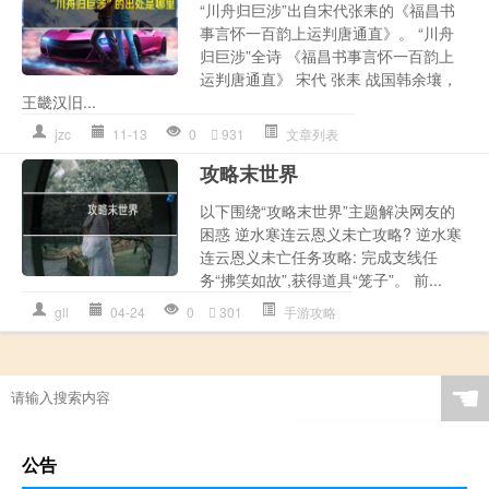
“川舟归巨涉”出自宋代张耒的《福昌书
事言怀一百韵上运判唐通直》。 “川舟
归巨涉”全诗 《福昌书事言怀一百韵上
运判唐通直》 宋代 张耒 战国韩余壤，
王畿汉旧...
jzc
11-13
0
931
文章列表
攻略末世界
以下围绕“攻略末世界”主题解决网友的
困惑 逆水寒连云恩义未亡攻略? 逆水寒
连云恩义未亡任务攻略: 完成支线任
务“拂笑如故”,获得道具“笼子”。 前...
gll
04-24
0
301
手游攻略
☚
公告