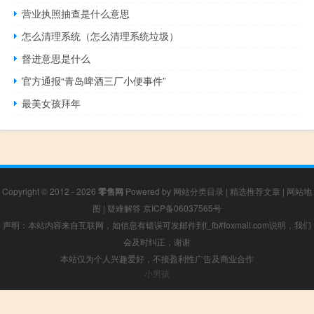
营业执照抽查是什么意思
怎么清理系统（怎么清理系统垃圾）
督进意思是什么
官方通报“青岛啤酒三厂小便事件”
最美女孩拜年
Copyright © 2012 - 2026
零售网
Powered by
网站分类目录
|
精选推荐文章
|
网站地
图
|
疑难解答
京ICP备06037565号
声明：本站内容来自互联网，如信息有错误可发邮件到f_fb#foxmail.com说明，我们
会及时纠正，谢谢
本站仅为个人兴趣爱好，不接盈利性广告及商业合作
小男孩