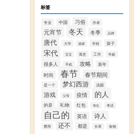
标签
习俗
中国
专业
作者
冬天
元宵节
冬季
品牌
唐代
孩子
学校
大学
娘家
宋代
寓意
工作
年龄
宝宝
攻略
很多人
新年
手机
春节
春节期间
时间
梦幻西游
是一个
汤圆
的人
游戏
疫情
父母
的是
礼物
红包
考试
考生
自己的
诗人
英语
还不
都是
费用
长辈
食物