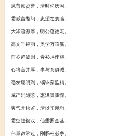
夙昔倾贤誉，清时仰庆闳。
霜威留陛闼，忠望在寰瀛。
大泽疏源厚，明公蕴德宏。
高文千锦丽，奥学万箱赢。
前岁趋畿尉，青衫拜使旌。
心将言并厚，事与意俱诚。
毫发聪明到，锱铢藻监精。
威严消隐慝，惠泽舞孤惸。
爽气开秋监，清谈扣佩珩。
霜空挂银汉，仙露照金茎。
伟量谦常过，刚肠枉必争。