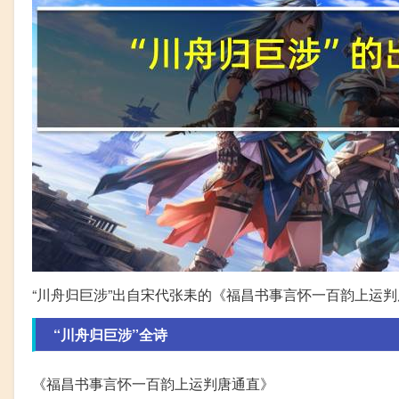
“川舟归巨涉”出自宋代张耒的《福昌书事言怀一百韵上运
“川舟归巨涉”全诗
《福昌书事言怀一百韵上运判唐通直》