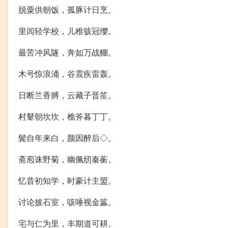
脱粟供朝饭，孤豚计日烹。
里闾轻学校，儿稚骇冠缨。
最苦冲风隧，奔如万战輣。
木号惊浪涌，谷震疾雷轰。
日断兰香膊，云藏子晋笙。
村鼙朝坎坎，樵斧暮丁丁。
鬓自年来白，颜因醉后◇。
斋庖诛野菊，幽佩纫秦蘅。
忆昔初知学，时豪计主盟。
讨论披石室，咳唾视金籯。
宅与仁为里，丰期道可耕。