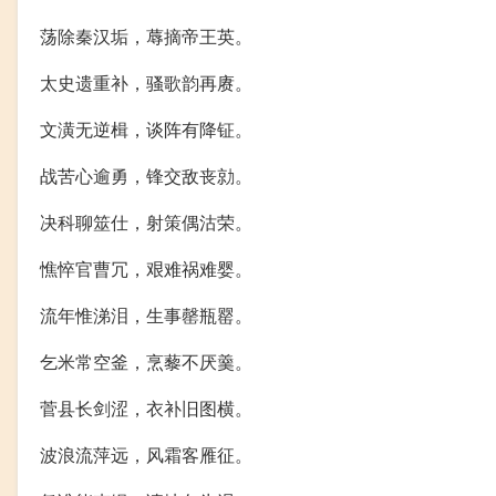
荡除秦汉垢，蓐摘帝王英。
太史遗重补，骚歌韵再赓。
文潢无逆楫，谈阵有降钲。
战苦心逾勇，锋交敌丧勍。
决科聊筮仕，射策偶沽荣。
憔悴官曹冗，艰难祸难婴。
流年惟涕泪，生事罄瓶罂。
乞米常空釜，烹藜不厌羹。
菅县长剑涩，衣补旧图横。
波浪流萍远，风霜客雁征。