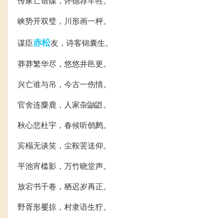
传家亡谱牒，怀德荐牢牲。
峡势开双璧，川形画一枰。
赤松
谋臣
友，诗客锦囊生。
莽莽繁华尽，悠悠井邑更。
兴亡谁与吊，今古一伤情。
官舍连麋鹿，人家杂鼬鼪。
秋心悲杜宇，春候听鸧鹒。
宾榻无谈笑，尘鞍罢送仰。
平池宵槛影，万竹晓堂声。
放宕书千卷，栖迟岁再正。
野胥形矍掠，村隶语生狞。