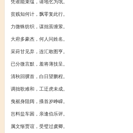
凭谁能束缊，请地乞为氓。
贫贱知何计，飘零复此行。
力微蛛纺织，谋拙茧缠萦。
大府多豪杰，何人问姓名。
采葑甘见弃，连汇敢图亨。
已分微言默，羞将薄技呈。
清秋回骥首，白日望鹏程。
调拙歌难和，工迂虎未成。
曳裾身阻阔，搔首岁峥嵘。
岂料盐车困，亲逢伯乐评。
属文惭贾谊，受璧过虞卿。