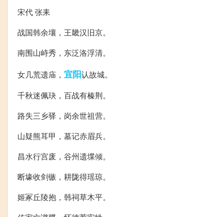
宋代 张耒
战国韩余壤，王畿汉旧京。
南围山峙秀，东泛洛浮清。
宜阳
女几荒遗庙，
认故城。
千秋迷佩玦，百战有榛荆。
路失三乡驿，岗余世祖营。
山疑熊耳甲，墓记赤眉兵。
昌水行宫废，谷州遗堞倾。
断壕收剑镞，耕陇得瑶琼。
姬冢丘陵抱，韩祠草木平。