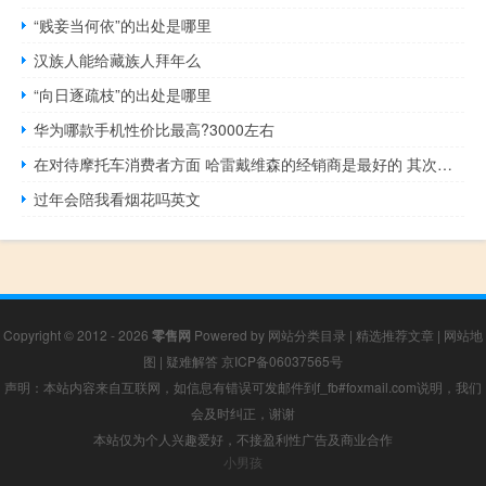
“贱妾当何依”的出处是哪里
汉族人能给藏族人拜年么
“向日逐疏枝”的出处是哪里
华为哪款手机性价比最高?3000左右
在对待摩托车消费者方面 哈雷戴维森的经销商是最好的 其次是宝马和杜卡蒂
过年会陪我看烟花吗英文
Copyright © 2012 - 2026
零售网
Powered by
网站分类目录
|
精选推荐文章
|
网站地
图
|
疑难解答
京ICP备06037565号
声明：本站内容来自互联网，如信息有错误可发邮件到f_fb#foxmail.com说明，我们
会及时纠正，谢谢
本站仅为个人兴趣爱好，不接盈利性广告及商业合作
小男孩