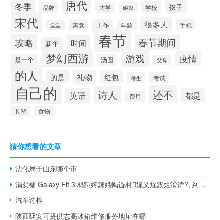
唐代
冬季
孩子
学校
大学
品牌
娘家
宋代
很多人
寓意
工作
年龄
手机
宝宝
春节
攻略
春节期间
时间
新年
梦幻西游
游戏
疫情
是一个
汤圆
父母
的人
的是
礼物
红包
考试
考生
自己的
还不
诗人
英语
都是
费用
长辈
食物
猜你想看的文章
沾化属于山东哪个市
涓夋槦 Galaxy Fit 3 杩愬姩鎵嬬幆鏇村娓叉煋鍥炬洕鍏?, 到底什么情况嘞
汽车过检
陕西延安可提供志高冰箱维修服务地址在哪