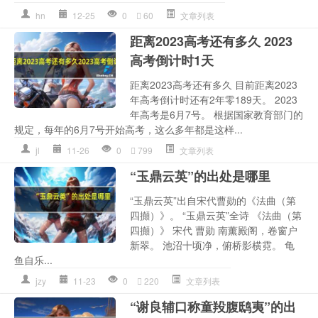
hn
12-25
0
60
文章列表
距离2023高考还有多久 2023
高考倒计时1天
距离2023高考还有多久 目前距离2023
年高考倒计时还有2年零189天。 2023
年高考是6月7号。 根据国家教育部门的
规定，每年的6月7号开始高考，这么多年都是这样...
jl
11-26
0
799
文章列表
“玉鼎云英”的出处是哪里
“玉鼎云英”出自宋代曹勋的《法曲（第
四攧）》。 “玉鼎云英”全诗 《法曲（第
四攧）》 宋代 曹勋 南薰殿阁，卷窗户
新翠。 池沼十顷净，俯桥影横霓。 龟
鱼自乐...
jzy
11-23
0
220
文章列表
“谢良辅口称童羖腹鸱夷”的出