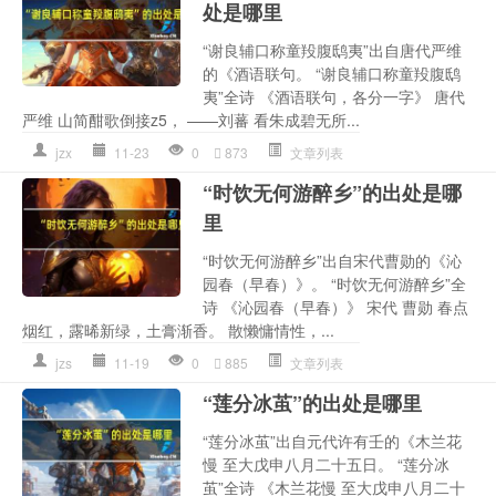
处是哪里
“谢良辅口称童羖腹鸱夷”出自唐代严维
的《酒语联句。 “谢良辅口称童羖腹鸱
夷”全诗 《酒语联句，各分一字》 唐代
严维 山简酣歌倒接z5， ——刘蕃 看朱成碧无所...
jzx
11-23
0
873
文章列表
“时饮无何游醉乡”的出处是哪
里
“时饮无何游醉乡”出自宋代曹勋的《沁
园春（早春）》。 “时饮无何游醉乡”全
诗 《沁园春（早春）》 宋代 曹勋 春点
烟红，露晞新绿，土膏渐香。 散懒慵情性，...
jzs
11-19
0
885
文章列表
“莲分冰茧”的出处是哪里
“莲分冰茧”出自元代许有壬的《木兰花
慢 至大戊申八月二十五日。 “莲分冰
茧”全诗 《木兰花慢 至大戊申八月二十