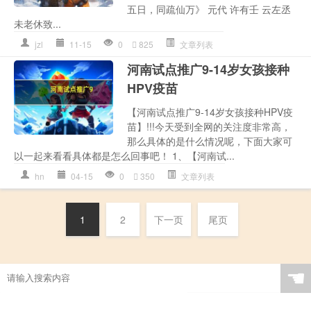
五日，同疏仙万》 元代 许有壬 云左丞
未老休致...
jzl
11-15
0
825
文章列表
河南试点推广9-14岁女孩接种
HPV疫苗
【河南试点推广9-14岁女孩接种HPV疫
苗】!!!今天受到全网的关注度非常高，
那么具体的是什么情况呢，下面大家可
以一起来看看具体都是怎么回事吧！ 1、【河南试...
hn
04-15
0
350
文章列表
1
2
下一页
尾页
☚