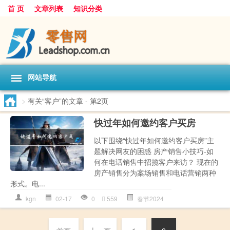
首 页
文章列表
知识分类
网站导航
>
有关“客户”的文章
- 第2页
快过年如何邀约客户买房
以下围绕“快过年如何邀约客户买房”主
题解决网友的困惑 房产销售小技巧-如
何在电话销售中招揽客户来访？ 现在的
房产销售分为案场销售和电话营销两种
形式。电...
kgn
02-17
0
559
春节2024