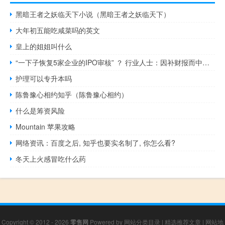
黑暗王者之妖临天下小说（黑暗王者之妖临天下）
大年初五能吃咸菜吗的英文
皇上的姐姐叫什么
“一下子恢复5家企业的IPO审核” ？ 行业人士：因补财报而中止的审核恢复 不存在加大融资力度的信号释放
护理可以专升本吗
陈鲁豫心相约知乎（陈鲁豫心相约）
什么是筹资风险
Mountain 苹果攻略
网络资讯：百度之后, 知乎也要实名制了, 你怎么看?
冬天上火感冒吃什么药
Copyright © 2012 - 2026
零售网
Powered by
网站分类目录
|
精选推荐文章
|
网站地