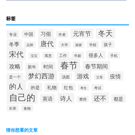
标签
冬天
元宵节
习俗
中国
专业
作者
唐代
冬季
孩子
学校
大学
品牌
娘家
宋代
很多人
寓意
工作
年龄
手机
宝宝
春节
攻略
春节期间
时间
新年
梦幻西游
游戏
疫情
是一个
汤圆
父母
的人
的是
礼物
红包
考试
考生
自己的
还不
诗人
英语
都是
费用
长辈
食物
猜你想看的文章