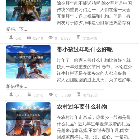
除夕拜年能不能送鸡蛋 除夕拜年是中国
传统的重要习俗之一，人们在这一天会
互相拜年，送上祝福和礼物。但是，有
网友对于除夕拜年是否能够送鸡蛋存有
疑惑。下...
cxb
02-10
0
590
文章列表
带小孩过年吃什么好呢
过年了，给家人带什么礼物比较好？就
快到一年最重要的节日-春节。不论在外
谋生打拼还是在家务农的人都准备着一
家人团团圆圆的过上几天。为了过好年,
相信很多...
dxh
02-10
0
960
春节2024
农村过年要什么礼物
在农村过年走亲戚，你家乡一般都是带
什么礼品? 近几年过年走亲戚带的礼品
是越来越难选择,不象过去那年月,闺女
回娘家四样礼∶酒、烟、点心、一箱奶,