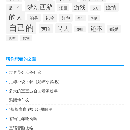
梦幻西游
游戏
疫情
是一个
汤圆
父母
的人
的是
礼物
红包
考试
考生
自己的
还不
诗人
英语
都是
费用
长辈
食物
猜你想看的文章
过春节会准备什么
足球小说下载（足球小说吧）
多大的宝宝适合回老家过年
温顺地什么
“煌煌扈扈”的出处是哪里
谚语过年吃肉吗
童话冒险攻略