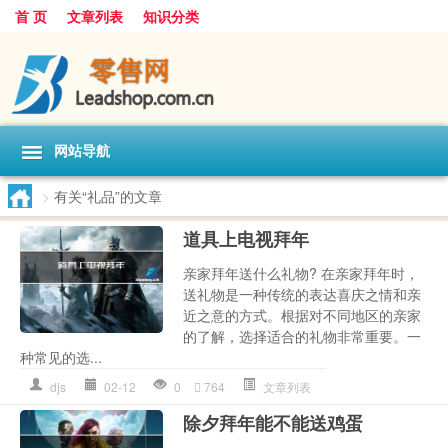
首 页
文章列表
知识分类
网站导航
>
有关“礼品”的文章
道具上电视拜年
亲家拜年送什么礼物? 在亲家拜年时，
送礼物是一种传统的表达喜庆之情和亲
近之意的方式。根据对不同地区的亲家
的了解，选择适合的礼物非常重要。一
种常见的选...
djs
02-12
0
764
文章列表
除夕拜年能不能送鸡蛋