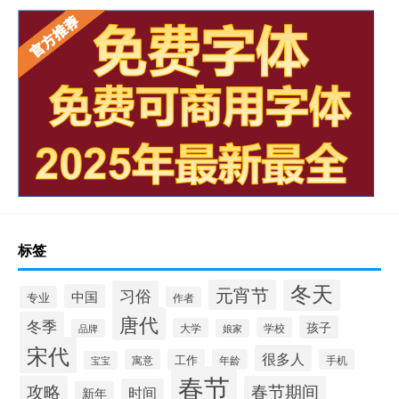
标签
冬天
元宵节
习俗
中国
专业
作者
唐代
冬季
孩子
学校
大学
品牌
娘家
宋代
很多人
寓意
工作
年龄
手机
宝宝
春节
攻略
春节期间
时间
新年