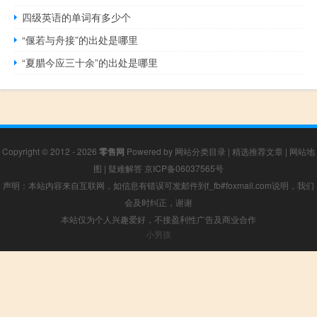
四级英语的单词有多少个
“偃若与舟接”的出处是哪里
“夏腊今应三十余”的出处是哪里
Copyright © 2012 - 2026
零售网
Powered by
网站分类目录
|
精选推荐文章
|
网站地
图
|
疑难解答
京ICP备06037565号
声明：本站内容来自互联网，如信息有错误可发邮件到f_fb#foxmail.com说明，我们
会及时纠正，谢谢
本站仅为个人兴趣爱好，不接盈利性广告及商业合作
小男孩