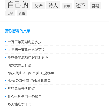
自己的
还不
诗人
英语
都是
费用
长辈
食物
猜你想看的文章
十万三年死期利息多少
大年初一该吃什么呢英文
环球墨非成功挂牌纳斯达克
僩然意思是什么
“骑火照山催召驲”的出处是哪里
“总为爱君忧国”的出处是哪里
年终总结开头简短
什么生肖是同一条船？
冬天能吃饼干吗