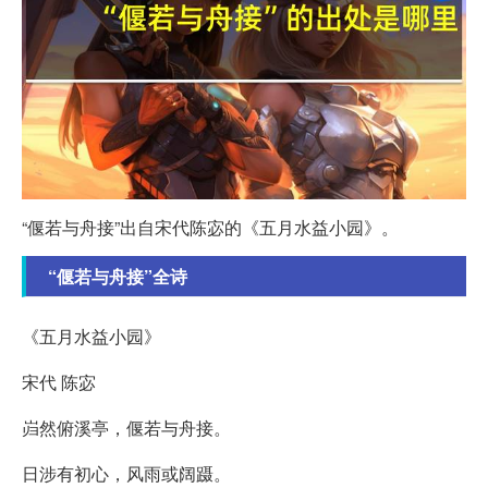
“偃若与舟接”出自宋代陈宓的《五月水益小园》。
“偃若与舟接”全诗
《五月水益小园》
宋代 陈宓
岿然俯溪亭，偃若与舟接。
日涉有初心，风雨或阔蹑。