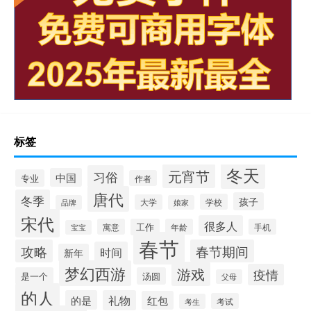
标签
冬天
元宵节
习俗
中国
专业
作者
唐代
冬季
孩子
学校
大学
品牌
娘家
宋代
很多人
寓意
工作
年龄
手机
宝宝
春节
攻略
春节期间
时间
新年
梦幻西游
游戏
疫情
是一个
汤圆
父母
的人
的是
礼物
红包
考试
考生