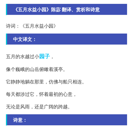
《五月水益小园》陈宓 翻译、赏析和诗意
诗词：《五月水益小园》
中文译文：
园子
五月的水越过小
，
像个巍峨的山岳俯瞰着溪亭。
它静静地躺在那里，仿佛与船只相连。
每天都涉过它，怀着最初的心意，
无论是风雨，还是广阔的跨越。
诗意：