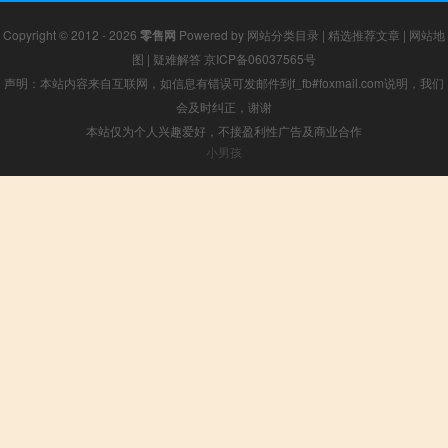
Copyright © 2012 - 2026
零售网
Powered by
网站分类目录
|
精选推荐文章
|
网站地
图
|
疑难解答
京ICP备06037565号
声明：本站内容来自互联网，如信息有错误可发邮件到f_fb#foxmail.com说明，我们
会及时纠正，谢谢
本站仅为个人兴趣爱好，不接盈利性广告及商业合作
小男孩