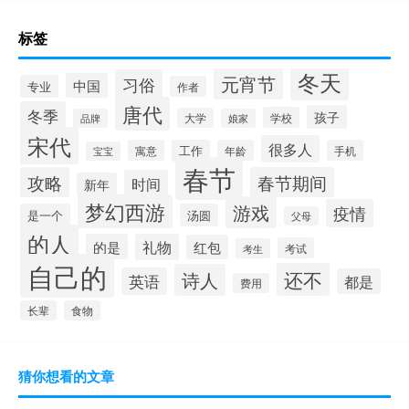
标签
冬天
元宵节
习俗
中国
专业
作者
唐代
冬季
孩子
学校
大学
品牌
娘家
宋代
很多人
寓意
工作
年龄
手机
宝宝
春节
攻略
春节期间
时间
新年
梦幻西游
游戏
疫情
是一个
汤圆
父母
的人
的是
礼物
红包
考试
考生
自己的
还不
诗人
英语
都是
费用
长辈
食物
猜你想看的文章