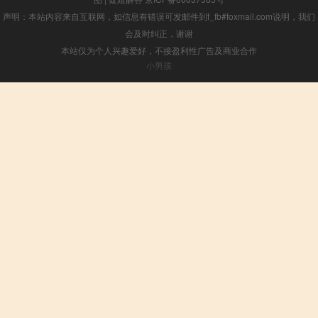
声明：本站内容来自互联网，如信息有错误可发邮件到f_fb#foxmail.com说明，我们
会及时纠正，谢谢
本站仅为个人兴趣爱好，不接盈利性广告及商业合作
小男孩