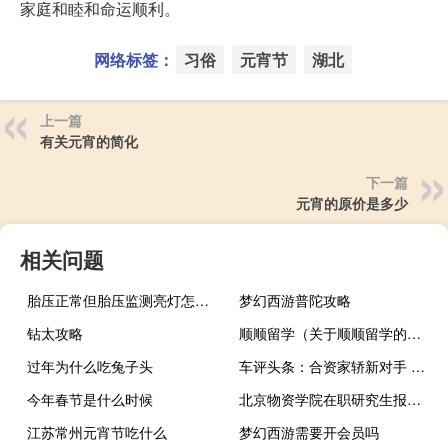
家庭和睦和命运顺利。
网络标签：
习俗
元宵节
湖北
上一篇
有关元宵的简化
下一篇
元宵的原价是多少
相关问题
胎压正常但胎压监测亮灯怎么回事 胎压显示正常胎压灯却一直亮着怎么回事？
梦幻西游普陀攻略
钻太攻略
顺顺留学（关于顺顺留学的介绍）
过年为什么吃兔子头
车评头条：合资家轿新对手 试驾2017款上汽荣威i6
今年春节是什么时候
北京物资学院在职研究生报考条件
江苏常州元宵节吃什么
梦幻西游需要开会员吗