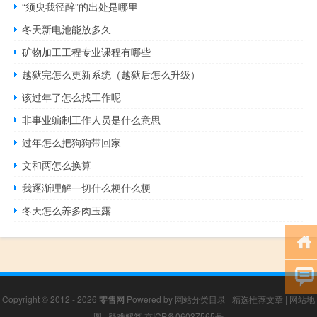
“须臾我径醉”的出处是哪里
冬天新电池能放多久
矿物加工工程专业课程有哪些
越狱完怎么更新系统（越狱后怎么升级）
该过年了怎么找工作呢
非事业编制工作人员是什么意思
过年怎么把狗狗带回家
文和两怎么换算
我逐渐理解一切什么梗什么梗
冬天怎么养多肉玉露
Copyright © 2012 - 2026
零售网
Powered by
网站分类目录
|
精选推荐文章
|
网站地
图
|
疑难解答
京ICP备06037565号